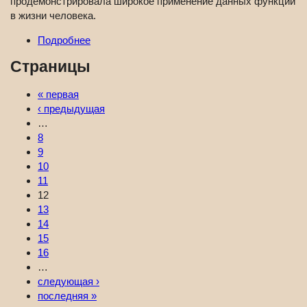
продемонстрировала широкое применение данных функций
в жизни человека.
Подробнее
Страницы
« первая
‹ предыдущая
…
8
9
10
11
12
13
14
15
16
…
следующая ›
последняя »