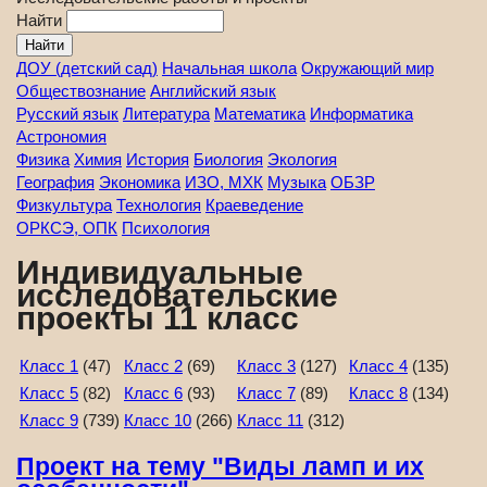
Найти
ДОУ (детский сад)
Начальная школа
Окружающий мир
Обществознание
Английский язык
Русский язык
Литература
Математика
Информатика
Астрономия
Физика
Химия
История
Биология
Экология
География
Экономика
ИЗО, МХК
Музыка
ОБЗР
Физкультура
Технология
Краеведение
ОРКСЭ, ОПК
Психология
Индивидуальные
исследовательские
проекты 11 класс
Класс 1
(47)
Класс 2
(69)
Класс 3
(127)
Класс 4
(135)
Класс 5
(82)
Класс 6
(93)
Класс 7
(89)
Класс 8
(134)
Класс 9
(739)
Класс 10
(266)
Класс 11
(312)
Проект на тему "Виды ламп и их