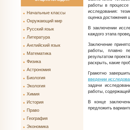
работы в процессе
исследования: тез
Начальные классы
оценка достижения ц
Окружающий мир
В заключении иссл
Русский язык
каждого этапа пров
Литература
Заключение принято
Английский язык
работы, плавно п
Математика
результатом проекта
Физика
раскрыть, какие про
Астрономия
Грамотно завершит
Биология
введении исследова
задачи исследован
Экология
работы, содержащей
Химия
В конце заключен
История
предложить вариант
Право
География
Экономика