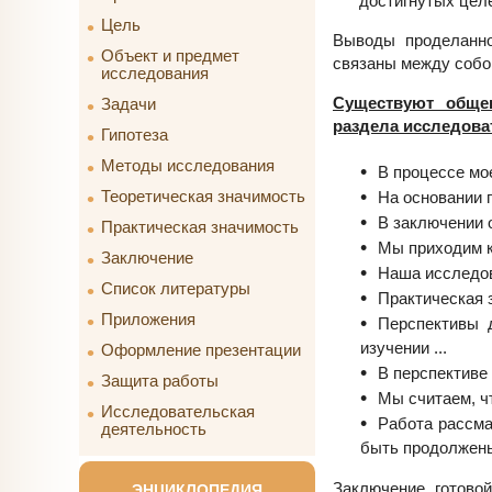
достигнутых цел
Цель
Выводы проделанно
Объект и предмет
связаны между собо
исследования
Существуют обще
Задачи
раздела исследова
Гипотеза
Методы исследования
В процессе мое
Теоретическая значимость
На основании 
В заключении о
Практическая значимость
Мы приходим к
Заключение
Наша исследов
Список литературы
Практическая з
Приложения
Перспективы 
изучении ...
Оформление презентации
В перспективе 
Защита работы
Мы считаем, чт
Исследовательская
Работа рассма
деятельность
быть продолжены.
Заключение готово
ЭНЦИКЛОПЕДИЯ