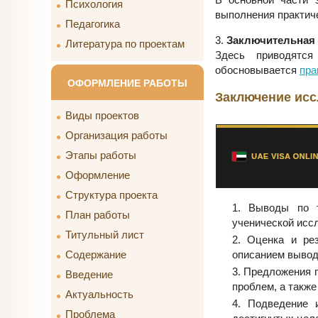
Психология
выполнения практич
Педагогика
3.
Заключительная 
Литература по проектам
Здесь приводятся
обосновывается
пра
ОФОРМЛЕНИЕ РАБОТЫ
Заключение исс
Виды проектов
Организация работы
Этапы работы
Оформление
Структура проекта
Выводы по т
План работы
ученической исс
Титульный лист
Оценка и рез
описанием вывод
Содержание
Предложения п
Введение
проблем, а также
Актуальность
Подведение и
Проблема