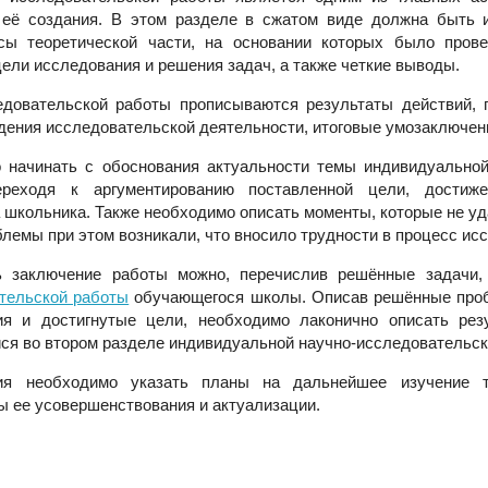
 её создания. В этом разделе в сжатом виде должна быть и
исы теоретической части, на основании которых было прове
ели исследования и решения задач, а также четкие выводы.
едовательской работы прописываются результаты действий, 
едения исследовательской деятельности, итоговые умозаключен
 начинать с обоснования актуальности темы индивидуально
ереходя к аргументированию поставленной цели, достиже
 школьника. Также необходимо описать моменты, которые не у
блемы при этом возникали, что вносило трудности в процесс ис
ь заключение работы можно, перечислив решённые задачи,
тельской работы
обучающегося школы. Описав решённые про
ия и достигнутые цели, необходимо лаконично описать резу
ся во втором разделе индивидуальной научно-исследовательск
ия необходимо указать планы на дальнейшее изучение т
ы ее усовершенствования и актуализации.