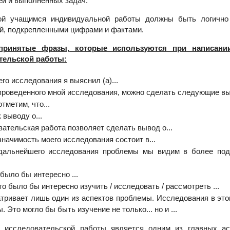
ей и выполненных задач.
й учащимся индивидуальной работы должны быть логично
й, подкрепленными цифрами и фактами.
принятые фразы, которые используются при написании
тельской работы:
го исследования я выяснил (а)...
проведенного мной исследования, можно сделать следующие вы
тметим, что...
 выводу о...
ательская работа позволяет сделать вывод о...
начимость моего исследования состоит в...
дальнейшего исследования проблемы мы видим в более под
было бы интересно ...
о было бы интересно изучить / исследовать / рассмотреть ...
тривает лишь один из аспектов проблемы. Исследования в это
 Это могло бы быть изучение не только... но и ...
й исследовательской работы является одним из главных ас