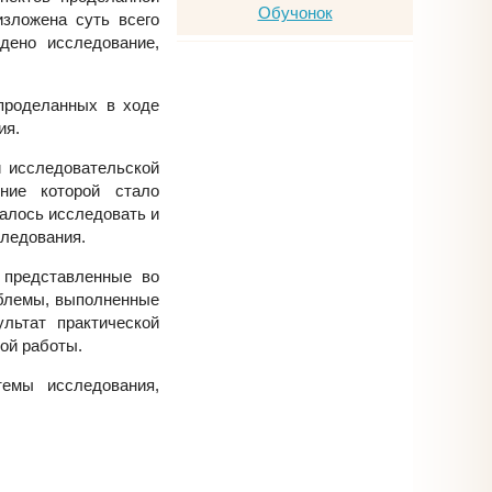
зложена суть всего
дено исследование,
проделанных в ходе
ия.
й исследовательской
ние которой стало
далось исследовать и
следования.
 представленные во
блемы, выполненные
льтат практической
ой работы.
емы исследования,