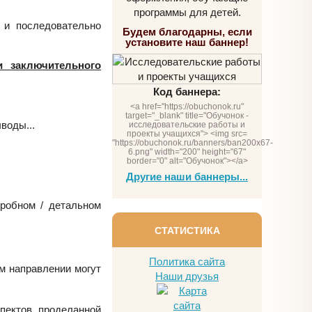
программы для детей.
 и последовательно
Будем благодарны, если
установите наш баннер!
 заключительного
Код баннера:
<a href="https://obuchonok.ru"
target="_blank" title="Обучонок -
воды...
исследовательские работы и
проекты учащихся"> <img src=
"https://obuchonok.ru/banners/ban200x67-
6.png" width="200" height="67"
border="0" alt="Обучонок"></a>
Другие наши баннеры...
робном / детальном
СТАТИСТИКА
Политика сайта
м направлении могут
Наши друзья
пектов проделанной