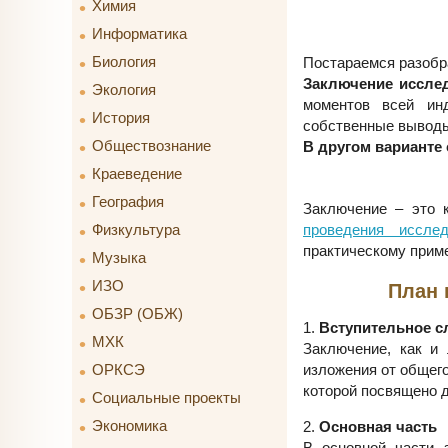
Химия
Информатика
Биология
Постараемся разобр
Заключение иссле
Экология
моментов всей инд
История
собственные выводы
Обществознание
В другом варианте 
Краеведение
География
Заключение – это 
проведения иссле
Физкультура
практическому прим
Музыка
ИЗО
План 
ОБЗР (ОБЖ)
1.
Вступительное с
МХК
Заключение, как и
изложения от общего
ОРКСЭ
которой посвящено 
Социальные проекты
Экономика
2.
Основная часть
В основной части 