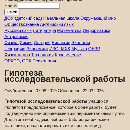
Найти
ДОУ (детский сад)
Начальная школа
Окружающий мир
Обществознание
Английский язык
Русский язык
Литература
Математика
Информатика
Астрономия
Физика
Химия
История
Биология
Экология
География
Экономика
ИЗО, МХК
Музыка
ОБЗР
Физкультура
Технология
Краеведение
ОРКСЭ, ОПК
Психология
Гипотеза
исследовательской работы
Опубликовано:
07.08.2019
Обновлено:
22.03.2025
Гипотезой исследовательской работы
учащихся
является предположение, которое в ходе работы будет
подтверждено или опровержено экспериментальным путем.
Для этого необходимо выбрать библиографические
источники, проанализировать их и провести ряд