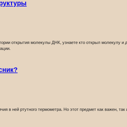
труктуры
стории открытия молекулы ДНК, узнаете кто открыл молекулу и 
ации.
сник?
 в ней ртутного термометра. Но этот предмет как важен, так и