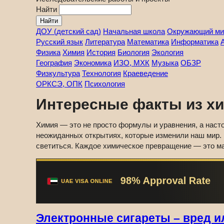
Найти
ДОУ (детский сад)
Начальная школа
Окружающий ми
Русский язык
Литература
Математика
Информатика
Физика
Химия
История
Биология
Экология
География
Экономика
ИЗО, МХК
Музыка
ОБЗР
Физкультура
Технология
Краеведение
ОРКСЭ, ОПК
Психология
Интересные факты из х
Химия — это не просто формулы и уравнения, а наст
неожиданных открытиях, которые изменили наш мир. 
светиться. Каждое химическое превращение — это м
Электронные сигареты – вред и