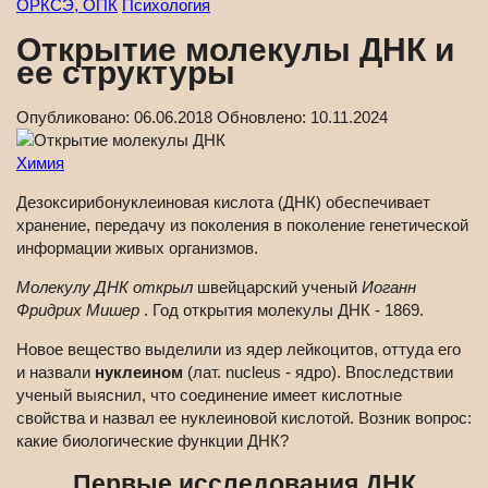
ОРКСЭ, ОПК
Психология
Открытие молекулы ДНК и
ее структуры
Опубликовано:
06.06.2018
Обновлено:
10.11.2024
Химия
Дезоксирибонуклеиновая кислота (ДНК) обеспечивает
хранение, передачу из поколения в поколение генетической
информации живых организмов.
Молекулу ДНК открыл
швейцарский ученый
Иоганн
Фридрих Мишер
. Год открытия молекулы ДНК - 1869.
Новое вещество выделили из ядер лейкоцитов, оттуда его
и назвали
нуклеином
(лат. nucleus - ядро). Впоследствии
ученый выяснил, что соединение имеет кислотные
свойства и назвал ее нуклеиновой кислотой. Возник вопрос:
какие биологические функции ДНК?
Первые исследования ДНК