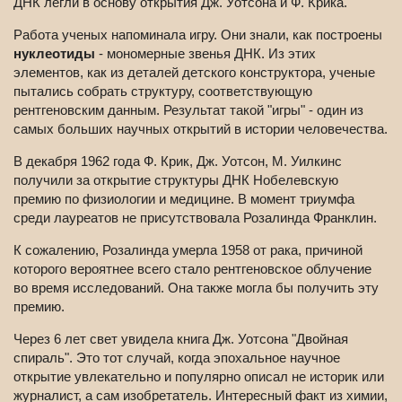
ДНК легли в основу открытия Дж. Уотсона и Ф. Крика.
Работа ученых напоминала игру. Они знали, как построены
нуклеотиды
- мономерные звенья ДНК. Из этих
элементов, как из деталей детского конструктора, ученые
пытались собрать структуру, соответствующую
рентгеновским данным. Результат такой "игры" - один из
самых больших научных открытий в истории человечества.
В декабря 1962 года Ф. Крик, Дж. Уотсон, М. Уилкинс
получили за открытие структуры ДНК Нобелевскую
премию по физиологии и медицине. В момент триумфа
среди лауреатов не присутствовала Розалинда Франклин.
К сожалению, Розалинда умерла 1958 от рака, причиной
которого вероятнее всего стало рентгеновское облучение
во время исследований. Она также могла бы получить эту
премию.
Через 6 лет свет увидела книга Дж. Уотсона "Двойная
спираль". Это тот случай, когда эпохальное научное
открытие увлекательно и популярно описал не историк или
журналист, а сам изобретатель. Интересный факт из химии,