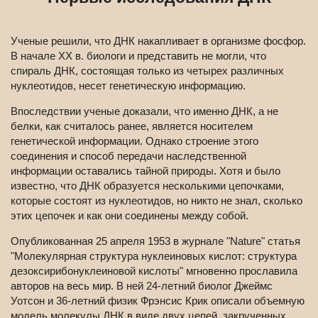
Ученые решили, что ДНК накапливает в организме фосфор.
В начале ХХ в. биологи и представить не могли, что
спираль ДНК, состоящая только из четырех различных
нуклеотидов, несет генетическую информацию.
Впоследствии ученые доказали, что именно ДНК, а не
белки, как считалось ранее, является носителем
генетической информации. Однако строение этого
соединения и способ передачи наследственной
информации оставались тайной природы. Хотя и было
известно, что ДНК образуется несколькими цепочками,
которые состоят из нуклеотидов, но никто не знал, сколько
этих цепочек и как они соединены между собой.
Опубликованная 25 апреля 1953 в журнале "Nature" статья
"Молекулярная структура нуклеиновых кислот: структура
дезоксирибонуклеиновой кислоты" мгновенно прославила
авторов на весь мир. В ней 24-летний биолог Джеймс
Уотсон и 36-летний физик Фрэнсис Крик описали объемную
модель молекулы ДНК в виде двух цепей, закрученных