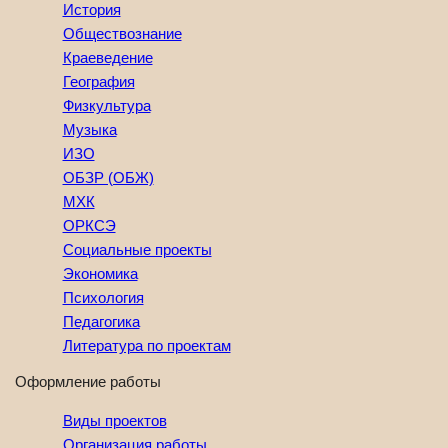
История
Обществознание
Краеведение
География
Физкультура
Музыка
ИЗО
ОБЗР (ОБЖ)
МХК
ОРКСЭ
Социальные проекты
Экономика
Психология
Педагогика
Литература по проектам
Оформление работы
Виды проектов
Организация работы