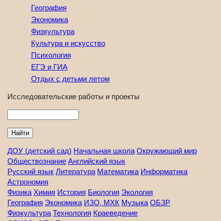
География
Экономика
Физкультура
Культура и искусство
Психология
ЕГЭ и ГИА
Отдых с детьми летом
Исследовательские работы и проекты
Найти
ДОУ (детский сад)
Начальная школа
Окружающий мир
Обществознание
Английский язык
Русский язык
Литература
Математика
Информатика
Астрономия
Физика
Химия
История
Биология
Экология
География
Экономика
ИЗО, МХК
Музыка
ОБЗР
Физкультура
Технология
Краеведение