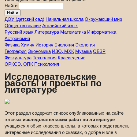
Найти
ДОУ (детский сад)
Начальная школа
Окружающий мир
Обществознание
Английский язык
Русский язык
Литература
Математика
Информатика
Астрономия
Физика
Химия
История
Биология
Экология
География
Экономика
ИЗО, МХК
Музыка
ОБЗР
Физкультура
Технология
Краеведение
ОРКСЭ, ОПК
Психология
Исследовательские
работы и проекты по
литературе
Этот раздел содержит список опубликованных на сайте
готовых
исследовательских работ по литературе
учащихся любых классов школы, в которых представлены
интересные исследования о сказках, о добре и зле в