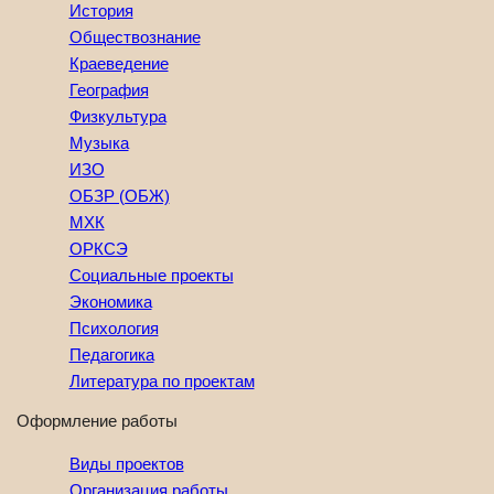
История
Обществознание
Краеведение
География
Физкультура
Музыка
ИЗО
ОБЗР (ОБЖ)
МХК
ОРКСЭ
Социальные проекты
Экономика
Психология
Педагогика
Литература по проектам
Оформление работы
Виды проектов
Организация работы