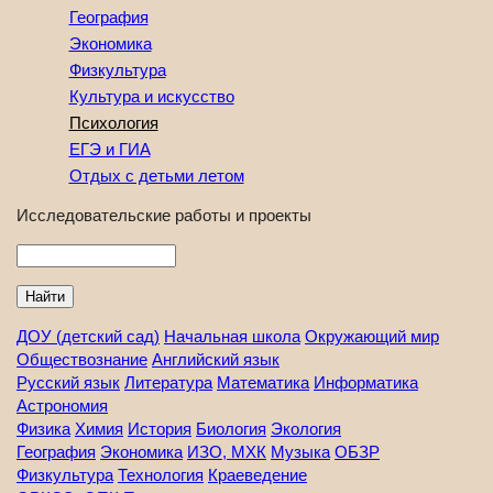
География
Экономика
Физкультура
Культура и искусство
Психология
ЕГЭ и ГИА
Отдых с детьми летом
Исследовательские работы и проекты
Найти
ДОУ (детский сад)
Начальная школа
Окружающий мир
Обществознание
Английский язык
Русский язык
Литература
Математика
Информатика
Астрономия
Физика
Химия
История
Биология
Экология
География
Экономика
ИЗО, МХК
Музыка
ОБЗР
Физкультура
Технология
Краеведение