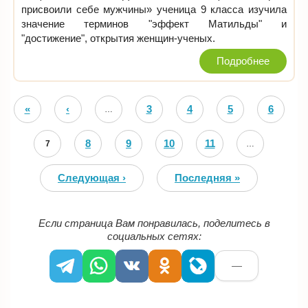
присвоили себе мужчины» ученица 9 класса изучила
значение терминов "эффект Матильды" и
"достижение", открытия женщин-ученых.
Подробнее
Страницы
«
‹
3
4
5
6
…
Первая
Предыдущая
8
9
10
11
7
…
Следующая ›
Последняя »
Если страница Вам понравилась, поделитесь в
социальных сетях:
—