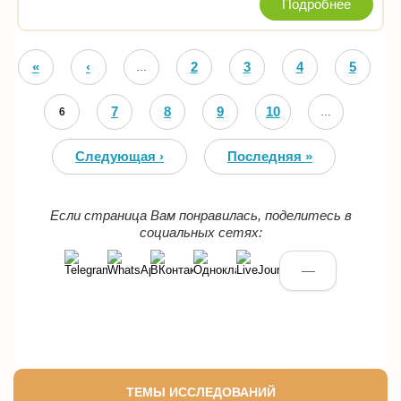
Подробнее
Страницы
«
‹
2
3
4
5
…
Первая
Предыдущая
7
8
9
10
6
…
Следующая ›
Последняя »
Если страница Вам понравилась, поделитесь в
социальных сетях:
—
ТЕМЫ ИССЛЕДОВАНИЙ