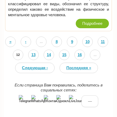
классифицировал ее виды, обозначил ее структуру,
определил каково ее воздействие на физическое и
ментальное здоровье человека.
Подробнее
Страницы
«
‹
8
9
10
11
…
Первая
Предыдущая
13
14
15
16
12
…
Следующая ›
Последняя »
Если страница Вам понравилась, поделитесь в
социальных сетях:
—