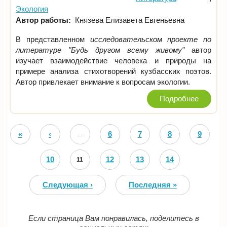
Экология
Автор работы:
Князева Елизавета Евгеньевна
В представленном
исследовательском проекте по
литературе "Будь другом всему живому"
автор
изучает взаимодействие человека и природы на
примере анализа стихотворений кузбасских поэтов.
Автор привлекает внимание к вопросам экологии.
Подробнее
Страницы
«
‹
6
7
8
9
…
Первая
Предыдущая
10
12
13
14
11
Следующая ›
Последняя »
Если страница Вам понравилась, поделитесь в