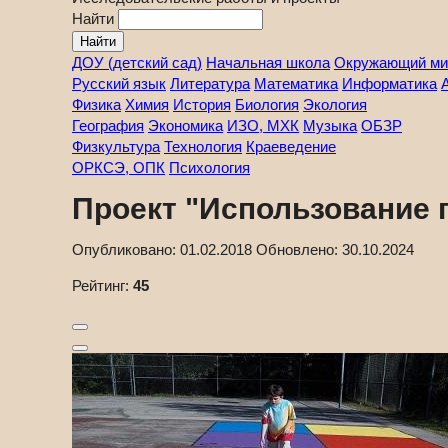
Найти
ДОУ (детский сад)
Начальная школа
Окружающий ми
Русский язык
Литература
Математика
Информатика
Физика
Химия
История
Биология
Экология
География
Экономика
ИЗО, МХК
Музыка
ОБЗР
Физкультура
Технология
Краеведение
ОРКСЭ, ОПК
Психология
Проект "Использование 
Опубликовано:
01.02.2018
Обновлено:
30.10.2024
Рейтинг:
45