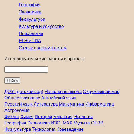
География
Экономика
Физкультура
Культура и искусство
Психология
ЕГЭ и ГИА
Отдых с детьми летом
Исследовательские работы и проекты
Найти
ДОУ (детский сад)
Начальная школа
Окружающий мир
Обществознание
Английский язык
Русский язык
Литература
Математика
Информатика
Астрономия
Физика
Химия
История
Биология
Экология
География
Экономика
ИЗО, МХК
Музыка
ОБЗР
Физкультура
Технология
Краеведение