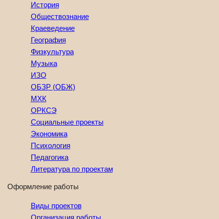
История
Обществознание
Краеведение
География
Физкультура
Музыка
ИЗО
ОБЗР (ОБЖ)
МХК
ОРКСЭ
Социальные проекты
Экономика
Психология
Педагогика
Литература по проектам
Оформление работы
Виды проектов
Организация работы