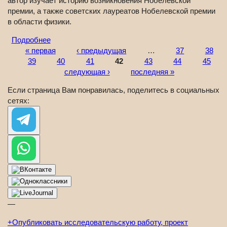
автор изучает историю возникновения Нобелевской
премии, а также советских лауреатов Нобелевской премии
в области физики.
Подробнее
« первая
‹ предыдущая
…
37
38
Страницы
39
40
41
42
43
44
45
следующая ›
последняя »
Если страница Вам понравилась, поделитесь в социальных
сетях:
—
+
Опубликовать исследовательскую работу, проект