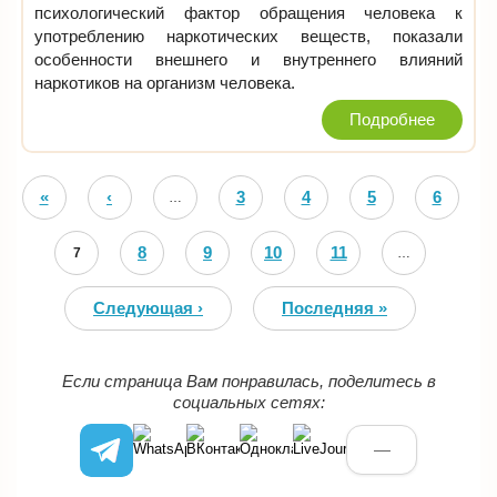
психологический фактор обращения человека к
употреблению наркотических веществ, показали
особенности внешнего и внутреннего влияний
наркотиков на организм человека.
Подробнее
Страницы
«
‹
3
4
5
6
…
Первая
Предыдущая
8
9
10
11
7
…
Следующая ›
Последняя »
Если страница Вам понравилась, поделитесь в
социальных сетях:
—