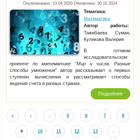
Опубликовано:
13.04.2020
Обновлено:
30.10.2024
Тематика:
Математика
Автор работы:
Тажибаева Сумая,
Куликова Валерия
В готовом
исследовательском
проекте по математике "Мир и числа. Разные
способы умножения"
автор рассказывает о первых
ступенях вычисления и рассматривает способы
ведения счета в разных странах.
Подробнее
Страницы
«
‹
5
6
7
8
…
Первая
Предыдущая
10
11
12
13
9
…