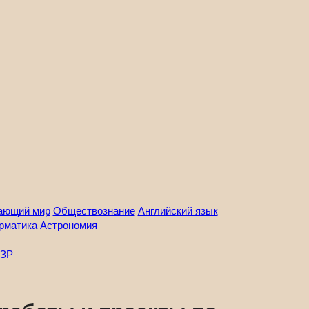
ающий мир
Обществознание
Английский язык
рматика
Астрономия
ЗР