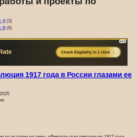
работы и проекты по
с 4
(3)
с 8
(9)
люция 1917 года в России глазами ее
.2025
м по истории на тему: «Февральская революция 1917 года