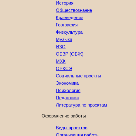
История
Обществознание
Краеведение
География
Физкультура
Музыка
ИЗО
ОБЗР (ОБЖ)
МХК
ОРКСЭ
Социальные проекты
Экономика
Психология
Педагогика
Литература по проектам
Оформление работы
Виды проектов
Организация работы