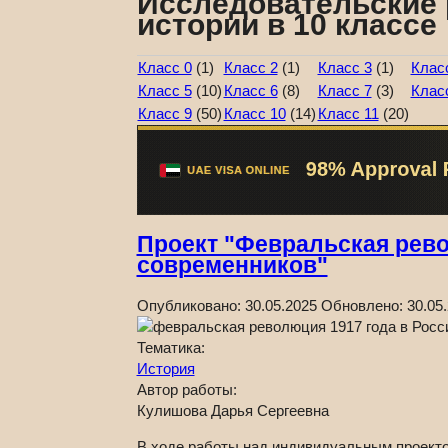
Исследовательские 
истории в 10 классе
Класс 0
(1)
Класс 2
(1)
Класс 3
(1)
Клас
Класс 5
(10)
Класс 6
(8)
Класс 7
(3)
Клас
Класс 9
(50)
Класс 10
(14)
Класс 11
(20)
Проект "Февральская рево
современников"
Опубликовано:
30.05.2025
Обновлено:
30.05
Тематика:
История
Автор работы:
Кулишова Дарья Сергеевна
В ходе работы над индивидуальным проекто