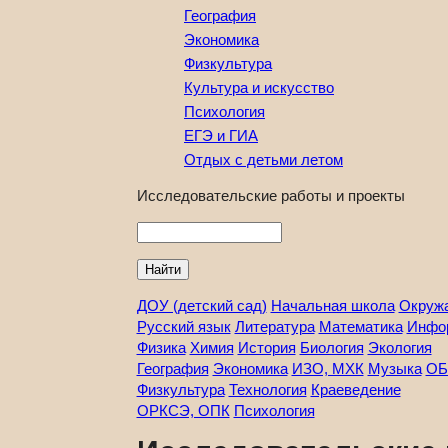
География
Экономика
Физкультура
Культура и искусство
Психология
ЕГЭ и ГИА
Отдых с детьми летом
Исследовательские работы и проекты
Найти
ДОУ (детский сад)
Начальная школа
Окруж
Русский язык
Литература
Математика
Инфо
Физика
Химия
История
Биология
Экология
География
Экономика
ИЗО, МХК
Музыка
ОБ
Физкультура
Технология
Краеведение
ОРКСЭ, ОПК
Психология