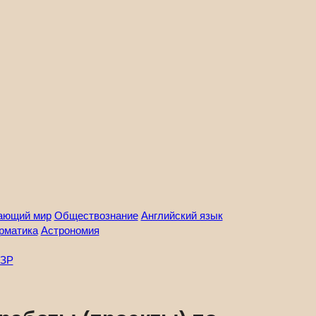
ающий мир
Обществознание
Английский язык
рматика
Астрономия
ЗР