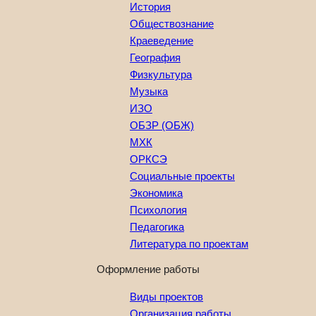
История
Обществознание
Краеведение
География
Физкультура
Музыка
ИЗО
ОБЗР (ОБЖ)
МХК
ОРКСЭ
Социальные проекты
Экономика
Психология
Педагогика
Литература по проектам
Оформление работы
Виды проектов
Организация работы