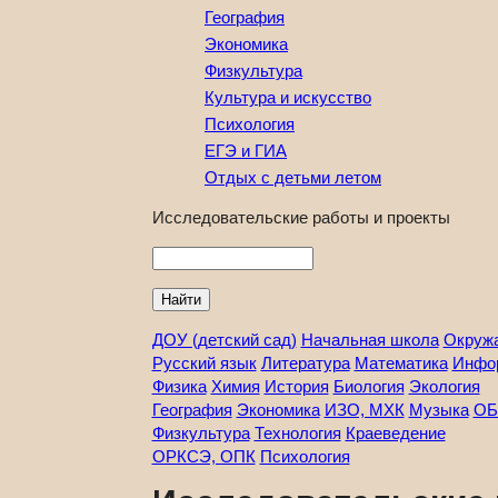
География
Экономика
Физкультура
Культура и искусство
Психология
ЕГЭ и ГИА
Отдых с детьми летом
Исследовательские работы и проекты
Найти
ДОУ (детский сад)
Начальная школа
Окруж
Русский язык
Литература
Математика
Инфо
Физика
Химия
История
Биология
Экология
География
Экономика
ИЗО, МХК
Музыка
ОБ
Физкультура
Технология
Краеведение
ОРКСЭ, ОПК
Психология