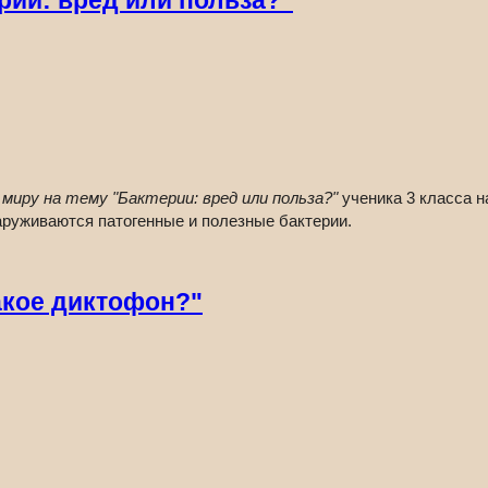
ии: вред или польза?"
иру на тему "Бактерии: вред или польза?"
ученика 3 класса 
наруживаются патогенные и полезные бактерии.
акое диктофон?"