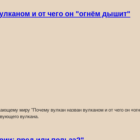
улканом и от чего он "огнём дышит"
ющему миру "Почему вулкан назван вулканом и от чего он «ог
твующего вулкана.