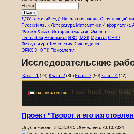
Найти
ДОУ (детский сад)
Начальная школа
Окружающий ми
Русский язык
Литература
Математика
Информатика
Физика
Химия
История
Биология
Экология
География
Экономика
ИЗО, МХК
Музыка
ОБЗР
Физкультура
Технология
Краеведение
ОРКСЭ, ОПК
Психология
Исследовательские рабо
Класс 1
(24)
Класс 2
(30)
Класс 3
(50)
Класс 4
(42)
Проект "Творог и его изготовле
Опубликовано:
28.03.2019
Обновлено:
29.10.2024