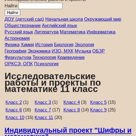
Найти
ДОУ (детский сад)
Начальная школа
Окружающий мир
Обществознание
Английский язык
Русский язык
Литература
Математика
Информатика
Астрономия
Физика
Химия
История
Биология
Экология
География
Экономика
ИЗО, МХК
Музыка
ОБЗР
Физкультура
Технология
Краеведение
ОРКСЭ, ОПК
Психология
Исследовательские
работы и проекты по
математике 11 класс
Класс 2
(1)
Класс 3
(1)
Класс 4
(3)
Класс 5
(15)
Класс 6
(16)
Класс 7
(17)
Класс 8
(14)
Класс 9
(25)
Класс 10
(16)
Класс 11
(20)
Индивидуальный проект "Шифры и