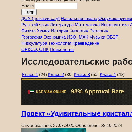
Найти
ДОУ (детский сад)
Начальная школа
Окружающий ми
Русский язык
Литература
Математика
Информатика
Физика
Химия
История
Биология
Экология
География
Экономика
ИЗО, МХК
Музыка
ОБЗР
Физкультура
Технология
Краеведение
ОРКСЭ, ОПК
Психология
Исследовательские рабо
Класс 1
(24)
Класс 2
(30)
Класс 3
(50)
Класс 4
(42)
Проект «Удивительные кристал
Опубликовано:
27.07.2020
Обновлено:
29.10.2024