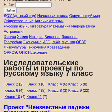
Найти
ДОУ (детский сад)
Начальная школа
Окружающий мир
Обществознание
Английский язык
Русский язык
Литература
Математика
Информатика
Астрономия
Физика
Химия
История
Биология
Экология
География
Экономика
ИЗО, МХК
Музыка
ОБЗР
Физкультура
Технология
Краеведение
ОРКСЭ, ОПК
Психология
Исследовательские
работы и проекты по
русскому языку 7 класс
Класс 2
(2)
Класс 3
(6)
Класс 4
(6)
Класс 5
(8)
Класс 6
(4)
Класс 7
(8)
Класс 8
(3)
Класс 9
(22)
Класс 10
(4)
Класс 11
(7)
Проект "Неизвестные падежи