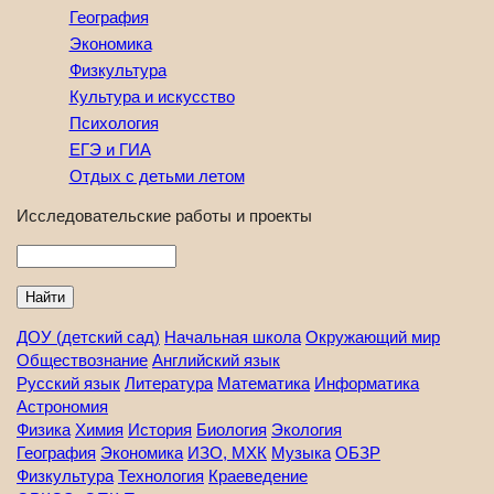
География
Экономика
Физкультура
Культура и искусство
Психология
ЕГЭ и ГИА
Отдых с детьми летом
Исследовательские работы и проекты
Найти
ДОУ (детский сад)
Начальная школа
Окружающий мир
Обществознание
Английский язык
Русский язык
Литература
Математика
Информатика
Астрономия
Физика
Химия
История
Биология
Экология
География
Экономика
ИЗО, МХК
Музыка
ОБЗР
Физкультура
Технология
Краеведение