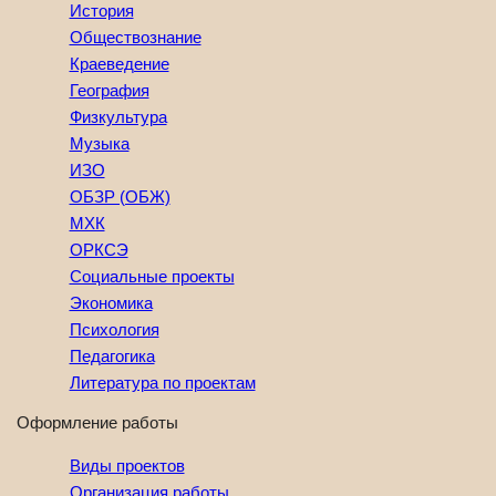
История
Обществознание
Краеведение
География
Физкультура
Музыка
ИЗО
ОБЗР (ОБЖ)
МХК
ОРКСЭ
Социальные проекты
Экономика
Психология
Педагогика
Литература по проектам
Оформление работы
Виды проектов
Организация работы