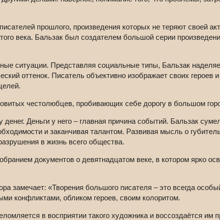
исателей прошлого, произведения которых не теряют своей акту
того века. Бальзак был создателем большой серии произведени
нные ситуации. Представляя социальные типы, Бальзак наделя
ский оттенок. Писатель объективно изображает своих героев и 
целей.
ровитых честолюбцев, пробивающих себе дорогу в большом гор
енег. Деньги у него – главная причина событий. Бальзак сумел
обходимости и заканчивая талантом. Развивая мысль о губительн
разрушения в жизнь всего общества.
обранием документов о девятнадцатом веке, в котором ярко ос
ора замечает: «Творения большого писателя – это всегда особы
ми конфликтами, обликом героев, своим колоритом.
ломляется в восприятии такого художника и воссоздаётся им п