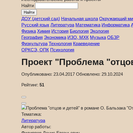
Найти
ДОУ (детский сад)
Начальная школа
Окружающий ми
Русский язык
Литература
Математика
Информатика
Физика
Химия
История
Биология
Экология
География
Экономика
ИЗО, МХК
Музыка
ОБЗР
Физкультура
Технология
Краеведение
ОРКСЭ, ОПК
Психология
Проект "Проблема "отцов
Опубликовано:
23.04.2017
Обновлено:
29.10.2024
Рейтинг:
51
Тематика:
Литература
Автор работы:
Филиппов Денис Евгеньевич