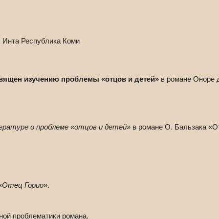
 Инта Республика Коми
священ изучению проблемы «отцов и детей»
в романе Оноре д
ературе о проблеме «отцов и детей»
в романе О. Бальзака «О
«
Отец Горио
».
нной проблематики романа.