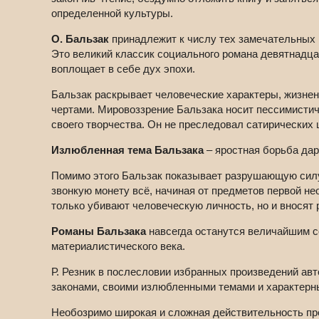
определенной культуры.
О. Бальзак
принадлежит к числу тех замечательных п
Это великий классик социального романа девятнадца
воплощает в себе дух эпохи.
Бальзак раскрывает человеческие характеры, жизне
чертами. Мировоззрение Бальзака носит пессимистиче
своего творчества. Он не преследовал сатирических 
Излюбленная тема Бальзака
– яростная борьба да
Помимо этого Бальзак показывает разрушающую силу д
звонкую монету всё, начиная от предметов первой не
только убивают человеческую личность, но и вносят 
Романы Бальзака
навсегда останутся величайшим с
материалистического века.
Р. Резник в послесловии избранных произведений авт
законами, своими излюбленными темами и характерны
Необозримо широкая и сложная действительность пре