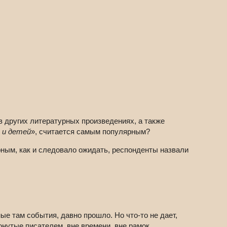
в других литературных произведениях, а также
 и детей
», считается самым популярным?
ярным, как и следовало ожидать, респонденты назвали
ые там события, давно прошло. Но что-то не дает,
ронутые писателем, вне времени, вне рамок