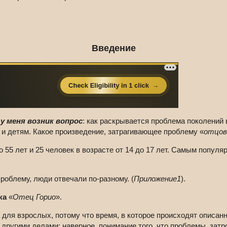
Введение
»
у меня возник вопрос
: как раскрывается проблема поколений 
и детям. Какое произведение, затрагивающее проблему «
отцов
до 55 лет и 25 человек в возрасте от 14 до 17 лет. Самым попул
роблему, люди отвечали по-разному. (
Приложение1
).
ка
«
Отец Горио
».
 для взрослых, потому что время, в которое происходят описанн
 другими делами: наверное, понимание того, что проблемы, зат