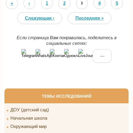
Страницы
«
‹
1
2
4
5
3
Первая
Предыдущая
Следующая ›
Последняя »
Если страница Вам понравилась, поделитесь в
социальных сетях:
—
ТЕМЫ ИССЛЕДОВАНИЙ
ДОУ (детский сад)
Начальная школа
Окружающий мир