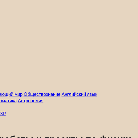
ающий мир
Обществознание
Английский язык
рматика
Астрономия
ЗР