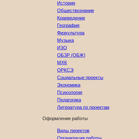
История
Обществознание
Краеведение
География
Физкультура
Музыка
ИЗО
ОБЗР (ОБЖ)
МХК
ОРКСЭ
Социальные проекты
Экономика
Психология
Педагогика
Литература по проектам
Оформление работы
Виды проектов
Организация работы