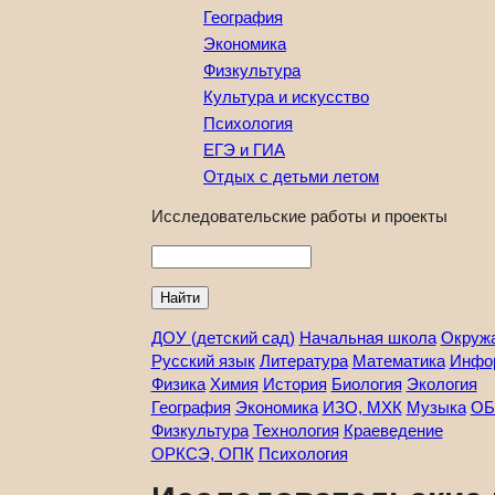
География
Экономика
Физкультура
Культура и искусство
Психология
ЕГЭ и ГИА
Отдых с детьми летом
Исследовательские работы и проекты
Найти
ДОУ (детский сад)
Начальная школа
Окруж
Русский язык
Литература
Математика
Инфо
Физика
Химия
История
Биология
Экология
География
Экономика
ИЗО, МХК
Музыка
ОБ
Физкультура
Технология
Краеведение
ОРКСЭ, ОПК
Психология