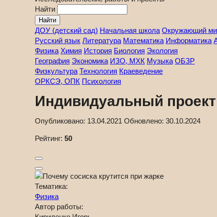
Найти
ДОУ (детский сад)
Начальная школа
Окружающий ми
Русский язык
Литература
Математика
Информатика
Физика
Химия
История
Биология
Экология
География
Экономика
ИЗО, МХК
Музыка
ОБЗР
Физкультура
Технология
Краеведение
ОРКСЭ, ОПК
Психология
Индивидуальный проект 
Опубликовано:
13.04.2021
Обновлено:
30.10.2024
Рейтинг:
50
Тематика:
Физика
Автор работы:
Кириленко Игорь