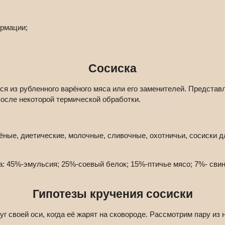
ормации;
Сосиска
ся из рубленного варёного мяса или его заменителей. Представ
осле некоторой термической обработки.
ные, диетические, молочные, сливочные, охотничьи, сосиски д
а: 45%-эмульсия; 25%-соевый белок; 15%-птичье мясо; 7%- свин
Гипотезы кручения сосиски
г своей оси, когда её жарят на сковороде. Рассмотрим пару из 