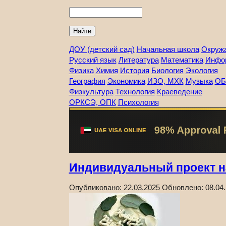
Найти
ДОУ (детский сад)
Начальная школа
Окруж
Русский язык
Литература
Математика
Инфо
Физика
Химия
История
Биология
Экология
География
Экономика
ИЗО, МХК
Музыка
ОБ
Физкультура
Технология
Краеведение
ОРКСЭ, ОПК
Психология
Индивидуальный проект на
Опубликовано:
22.03.2025
Обновлено:
08.04