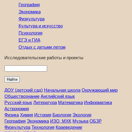
География
Экономика
Физкультура
Культура и искусство
Психология
ЕГЭ и ГИА
Отдых с детьми летом
Исследовательские работы и проекты
Найти
ДОУ (детский сад)
Начальная школа
Окружающий мир
Обществознание
Английский язык
Русский язык
Литература
Математика
Информатика
Астрономия
Физика
Химия
История
Биология
Экология
География
Экономика
ИЗО, МХК
Музыка
ОБЗР
Физкультура
Технология
Краеведение