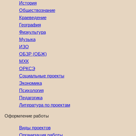
История
Обществознание
Краеведение
География
Физкультура
Музыка
ИЗО
ОБЗР (ОБЖ)
МХК
ОРКСЭ
Социальные проекты
Экономика
Психология
Педагогика
Литература по проектам
Оформление работы
Виды проектов
Организация работы