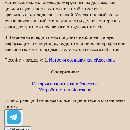
мати­ческой «
состав­ляющей
» круп­нейших дости­жений
циви­лизации, так и о мате­мати­ческой «
начинке
»
привычных, каждо­дневных вещей. Увле­кательный, попу­
лярно-описа­тельный стиль изло­жения делает мате­риалы
книги доступ­ными для широ­кого круга чита­телей.
В Википедии всегда можно получить наиболее полную
информацию о чем угодно, будь то чья-либо биография или
описания какого-то предмета или исторического события.
Перейти к разделу: 1.
История создания калейдоскопа
Содержание:
История создания калейдоскопа
Устройство калейдоскопа
Если страница Вам понравилась, поделитесь в социальных
сетях: