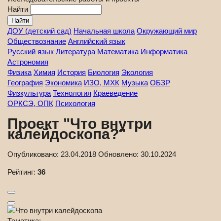
Найти
ДОУ (детский сад)
Начальная школа
Окружающий мир
Обществознание
Английский язык
Русский язык
Литература
Математика
Информатика
Астрономия
Физика
Химия
История
Биология
Экология
География
Экономика
ИЗО, МХК
Музыка
ОБЗР
Физкультура
Технология
Краеведение
ОРКСЭ, ОПК
Психология
Проект "Что внутри
калейдоскопа?"
Опубликовано:
23.04.2018
Обновлено:
30.10.2024
Рейтинг:
36
Тематика: