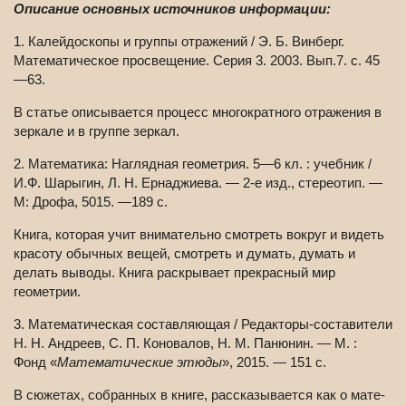
Описание основных источников информации:
1. Калейдоскопы и группы отражений / Э. Б. Винберг.
Математическое просвещение. Серия 3. 2003. Вып.7. с. 45
—63.
В статье описывается процесс многократного отражения в
зеркале и в группе зеркал.
2. Математика: Наглядная геометрия. 5—6 кл. : учебник /
И.Ф. Шарыгин, Л. Н. Ернаджиева. — 2-е изд., стереотип. —
М: Дрофа, 5015. —189 с.
Книга, которая учит внимательно смотреть вокруг и видеть
красоту обычных вещей, смотреть и думать, думать и
делать выводы. Книга раскрывает прекрасный мир
геометрии.
3. Математическая составляющая / Редакторы-составители
Н. Н. Андреев, С. П. Коновалов, Н. М. Панюнин. — М. :
Фонд «
Мате­мати­ческие этюды
», 2015. — 151 с.
В сюж­етах, собран­ных в книге, рас­сказы­вается как о мате­