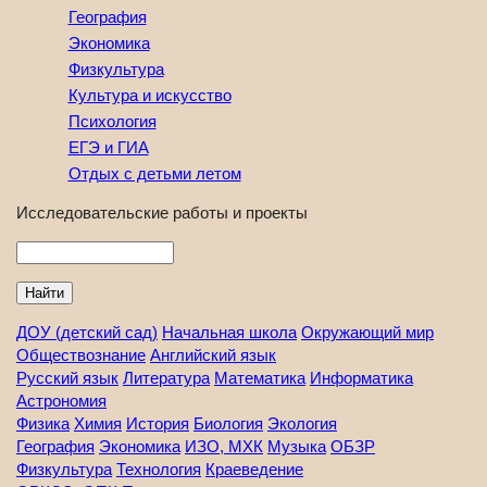
География
Экономика
Физкультура
Культура и искусство
Психология
ЕГЭ и ГИА
Отдых с детьми летом
Исследовательские работы и проекты
Найти
ДОУ (детский сад)
Начальная школа
Окружающий мир
Обществознание
Английский язык
Русский язык
Литература
Математика
Информатика
Астрономия
Физика
Химия
История
Биология
Экология
География
Экономика
ИЗО, МХК
Музыка
ОБЗР
Физкультура
Технология
Краеведение