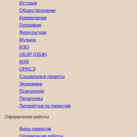
История
Обществознание
Краеведение
География
Физкультура
Музыка
ИЗО
ОБЗР (ОБЖ)
МХК
ОРКСЭ
Социальные проекты
Экономика
Психология
Педагогика
Литература по проектам
Оформление работы
Виды проектов
Организация работы