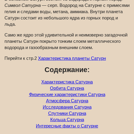
Символ Сатурна
— серп. Водород на Сатурне с примесями
гелия и следами воды, метана, аммиака. Внутри планета
Сатурн состоит из небольшого ядра из горных пород и
льда.
Само же ядро этой удивительной и неимоверно загадочной
планеты Сатурн покрыто тонким слоем металлического
водорода и газообразным внешним слоем.
Перейти к стр.2
Характеристика планеты Сатурн
Содержание:
Характеристика Сатурна
Орбита Сатурна
Физические характеристики Сатурна
Атмосфера Сатурна
Исследования Сатурна
Спутники Сатурна
Кольца Сатурна
Интересные факты о Сатурне