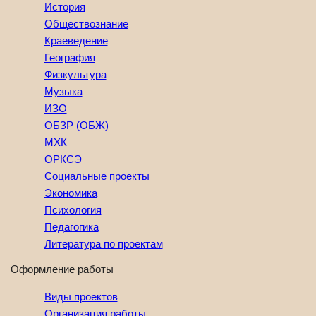
История
Обществознание
Краеведение
География
Физкультура
Музыка
ИЗО
ОБЗР (ОБЖ)
МХК
ОРКСЭ
Социальные проекты
Экономика
Психология
Педагогика
Литература по проектам
Оформление работы
Виды проектов
Организация работы