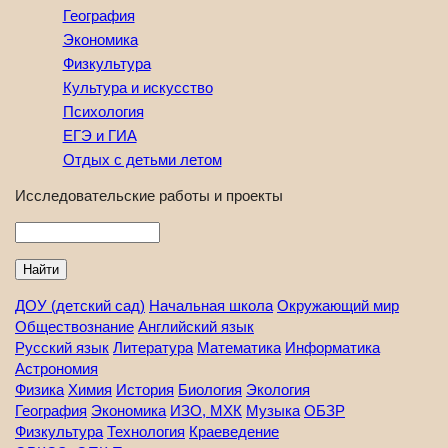
География
Экономика
Физкультура
Культура и искусство
Психология
ЕГЭ и ГИА
Отдых с детьми летом
Исследовательские работы и проекты
Найти
ДОУ (детский сад)
Начальная школа
Окружающий мир
Обществознание
Английский язык
Русский язык
Литература
Математика
Информатика
Астрономия
Физика
Химия
История
Биология
Экология
География
Экономика
ИЗО, МХК
Музыка
ОБЗР
Физкультура
Технология
Краеведение