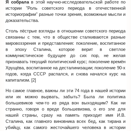
Я собрала
в этой научно-исследовательской работе по
истории "Роль советского периода в отечественной
историографии" разные точки зрения, возможные мысли и
доказательства.
Столь пёстрые взгляды в отношении советского периода
связанны с тем, что в обществе сталкиваются разные
мировоззрения и представления: поколение, воспитанное
в эпоху Сталина, которое верит в светлое
коммунистическое будущее до сих пор, не желая
признавать текущий политический курс; поколение времён
Хрущёва, воспитанное на десталинизации; поколение 90-х
годов, когда СССР распался, и снова начался курс на
капитализм. [2]
Но самое главное, важны ли эти 74 года в нашей истории
или их можно вырвать, забыть? Была ли политика
большевиков чем-то из ряда вон выходящим? Как ни
странно, говоря о вреде большевизма, о его зле для
нашей страны, сразу на память приходит имя И.В.
Сталина, как главного виновника всех бед, как тирана и
убийцу, как самого жесточайшего человека в истории