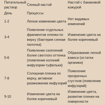
Питательный
Настой с банановой
Сенный настой
раствор
кожурой
День
Процессы
Нет видимых
1-2
Легкое изменение цвета
изменений
Появление отдельных
фрагментов пленки по
Изменение цвета на
3-4
верху (бактерия сенная
более коричневый
палочка)
Появление скоплений
Образование легкой
более светлого оттенка
5-6
взвеси (остатки
(появление колоний
органики)
инфузории-туфельки)
Появление
Сплошная пленка по
прозрачных
7-8
верху, активное
сгустков (появление
размножение инфузорий
инфузорий)
Изменение цвета,
Изменение цвета на
9-10
развитие пленки на
более коричневый
поверхности