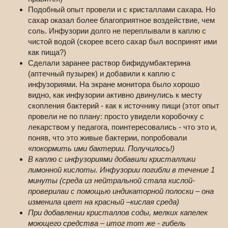
Подобный опыт провели и с кристаллами сахара. Но
сахар оказал более благоприятное воздействие, чем
соль. Инфузории долго не переплывали в каплю с
чистой водой (скорее всего сахар был воспринят ими
как пища?)
Сделали заранее раствор бифидумбактерина
(аптечный пузырек) и добавили к каплю с
инфузориями. На экране монитора было хорошо
видно, как инфузории активно двинулись к месту
скопления бактерий - как к источнику пищи (этот опыт
провели не по плану: просто увидели коробочку с
лекарством у педагога, поинтересовались - что это и,
поняв, что это живые бактерии, попробовали
«
покормить ими бактерии. Получилось!)
В каплю с инфузориями добавили кристаллики
лимонной кислоты. Инфузории погибли в течение 1
минуты (среда из нейтральной стала кислой-
проверилаи с помощью индикаторной полоски – она
изменила цвет на красный –кислая среда)
При добавлении кристаллов соды, мелких капелек
моющего средства – итог тот же - гибель