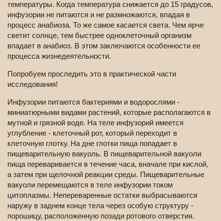
температуры. Когда температура снижается до 15 градусов,
инфузории не питаются и не размножаются, впадая в
процесс анабиоза. То же самое касается света. Чем ярче
светит солнце, тем быстрее одноклеточный организм
впадает в анабиоз. В этом заключаются особенности ее
процесса жизнедеятельности.
Попробуем проследить это в практической части
исследования!
Инфузории питаются бактериями и водорослями -
миниатюрными видами растений, которые располагаются в
мутной и грязной воде. На теле инфузорий имеется
углубление - клеточный рот, который переходит в
клеточную глотку. На дне глотки пища попадает в
пищеварительную вакуоль. В пищеварительной вакуоли
пища переваривается в течение часа, вначале при кислой,
а затем при щелочной реакции среды. Пищеварительные
вакуоли перемещаются в теле инфузории током
цитоплазмы. Непереваренные остатки выбрасываются
наружу в заднем конце тела через особую структуру -
порошицу, расположенную позади ротового отверстия.