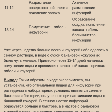
Разрастание
Активное
11-12
поверхностной пленки,
размножение
появление запаха
инфузорий
Образование
осадка, появление
Помутнение – гибель
13-14
запаха -гибель
инфузорий
большинства
инфузорий
Уже через неделю больше всего инфузорий наблюдалось в
сенном растворе, в воде с сухой банановой кожурой их
было чуть меньше. Примерно через 12-14 дней началось
помутнение воды и проявился гнилостный запах - признак
гибели инфузорий.
Вывод
: Таким образом, в ходе эксперимента, мы
установили, что оптимальной пищей для инфузории при
разведении в лабораторных условиях являются сенные
бактерии и бактерии, полученные при настаивании воды с
банановой кожурой. В сенном настое инфузорий
образуется больше и быстрее, а в настое с банановой
кожурой – меньше и немного медленнее, но живут чуть