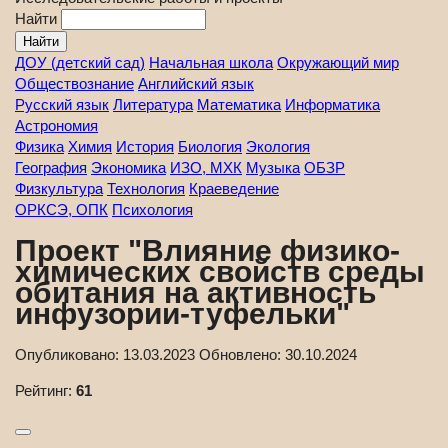
Найти
ДОУ (детский сад)
Начальная школа
Окружающий мир
Обществознание
Английский язык
Русский язык
Литература
Математика
Информатика
Астрономия
Физика
Химия
История
Биология
Экология
География
Экономика
ИЗО, МХК
Музыка
ОБЗР
Физкультура
Технология
Краеведение
ОРКСЭ, ОПК
Психология
Проект "Влияние физико-
химических свойств среды
обитания на активность
инфузории-туфельки"
Опубликовано:
13.03.2023
Обновлено:
30.10.2024
Рейтинг:
61