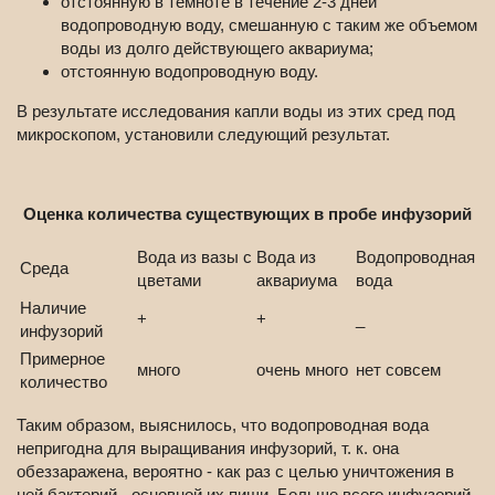
отстоянную в темноте в течение 2-3 дней
водопроводную воду, смешанную с таким же объемом
воды из долго действующего аквариума;
отстоянную водопроводную воду.
В результате исследования капли воды из этих сред под
микроскопом, установили следующий результат.
Оценка количества существующих в пробе инфузорий
Вода из вазы с
Вода из
Водопроводная
Среда
цветами
аквариума
вода
Наличие
+
+
_
инфузорий
Примерное
много
очень много
нет совсем
количество
Таким образом, выяснилось, что водопроводная вода
непригодна для выращивания инфузорий, т. к. она
обеззаражена, вероятно - как раз с целью уничтожения в
ней бактерий - основной их пищи. Больше всего инфузорий