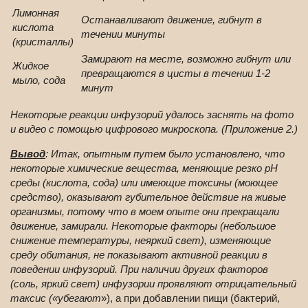
Лимонная
Останавливают движение, гибнут в
кислота
течении минуты
(кристаллы)
Замирают на месте, возможно гибнут или
Жидкое
превращаются в цисты в течении 1-2
мыло, сода
минут
Некоторые реакции инфузорий удалось заснять на фото
и видео с помощью цифрового микроскопа. (Приложение 2.)
Вывод
: Итак, опытным путем было установлено, что
некоторые химические вещества, меняющие резко рН
среды (кислота, сода) или имеющие токсины (моющее
средство), оказывают губительное действие на живые
организмы, потому что в моем опыте они прекращали
движение, замирали. Некоторые факторы (небольшое
снижение температуры, неяркий свет), изменяющие
среду обитания, не показывают активной реакции в
поведении инфузорий. При наличии других факторов
(соль, яркий свет) инфузории проявляют отрицательный
таксис («убегают
»), а при добавлении пищи (бактерий,