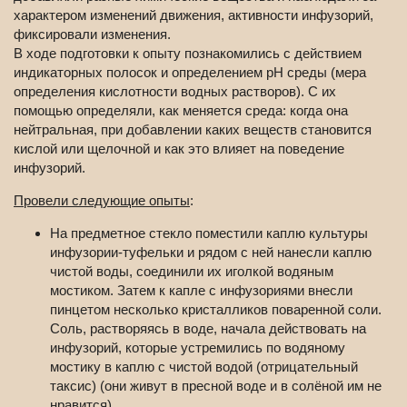
характером изменений движения, активности инфузорий,
фиксировали изменения.
В ходе подготовки к опыту познакомились с действием
индикаторных полосок и определением рH среды (мера
определения кислотности водных растворов). С их
помощью определяли, как меняется среда: когда она
нейтральная, при добавлении каких веществ становится
кислой или щелочной и как это влияет на поведение
инфузорий.
Провели следующие опыты
:
На предметное стекло поместили каплю культуры
инфузории-туфельки и рядом с ней нанесли каплю
чистой воды, соединили их иголкой водяным
мостиком. Затем к капле с инфузориями внесли
пинцетом несколько кристалликов поваренной соли.
Соль, растворяясь в воде, начала действовать на
инфузорий, которые устремились по водяному
мостику в каплю с чистой водой (отрицательный
таксис) (они живут в пресной воде и в солёной им не
нравится)