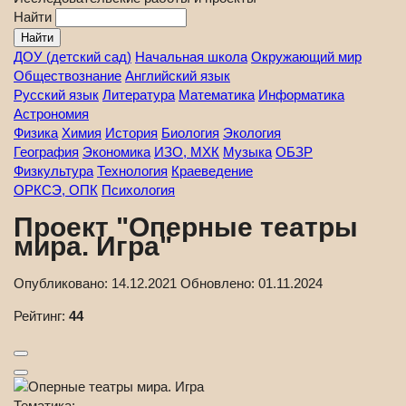
Найти
ДОУ (детский сад)
Начальная школа
Окружающий мир
Обществознание
Английский язык
Русский язык
Литература
Математика
Информатика
Астрономия
Физика
Химия
История
Биология
Экология
География
Экономика
ИЗО, МХК
Музыка
ОБЗР
Физкультура
Технология
Краеведение
ОРКСЭ, ОПК
Психология
Проект "Оперные театры
мира. Игра"
Опубликовано:
14.12.2021
Обновлено:
01.11.2024
Рейтинг:
44
Тематика: