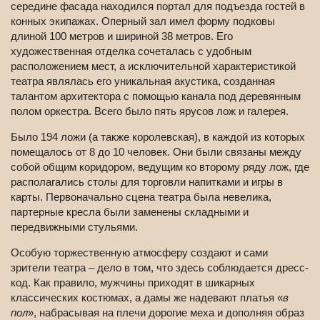
середине фасада находился портал для подъезда гостей в
конных экипажах. Оперный зал имел форму подковы
длиной 100 метров и шириной 38 метров. Его
художественная отделка сочеталась с удобным
расположением мест, а исключительной характеристикой
театра являлась его уникальная акустика, созданная
талантом архитектора с помощью канала под деревянным
полом оркестра. Всего было пять ярусов лож и галерея.
Было 194 ложи (а также королевская), в каждой из которых
помещалось от 8 до 10 человек. Они были связаны между
собой общим коридором, ведущим ко второму ряду лож, где
располагались столы для торговли напитками и игры в
карты. Первоначально сцена театра была невелика,
партерные кресла были заменены складными и
передвижными стульями.
Особую торжественную атмосферу создают и сами
зрители театра – дело в том, что здесь соблюдается дресс-
код. Как правило, мужчины приходят в шикарных
классических костюмах, а дамы же надевают платья «
в
пол
», набрасывая на плечи дорогие меха и дополняя образ