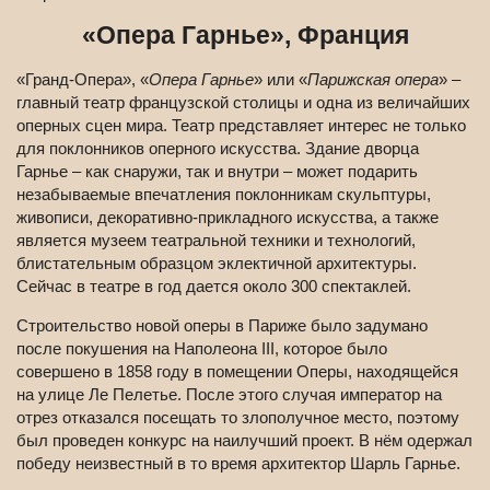
«Опера Гарнье», Франция
«Гранд-Опера», «
Опера Гарнье
» или «
Парижская опера
» –
главный театр французской столицы и одна из величайших
оперных сцен мира. Театр представляет интерес не только
для поклонников оперного искусства. Здание дворца
Гарнье – как снаружи, так и внутри – может подарить
незабываемые впечатления поклонникам скульптуры,
живописи, декоративно-прикладного искусства, а также
является музеем театральной техники и технологий,
блистательным образцом эклектичной архитектуры.
Сейчас в театре в год дается около 300 спектаклей.
Строительство новой оперы в Париже было задумано
после покушения на Наполеона III, которое было
совершено в 1858 году в помещении Оперы, находящейся
на улице Ле Пелетье. После этого случая император на
отрез отказался посещать то злополучное место, поэтому
был проведен конкурс на наилучший проект. В нём одержал
победу неизвестный в то время архитектор Шарль Гарнье.