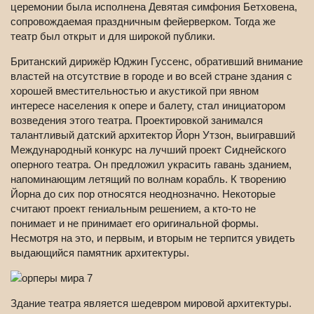
церемонии была исполнена Девятая симфония Бетховена,
сопровождаемая праздничным фейерверком. Тогда же
театр был открыт и для широкой публики.
Британский дирижёр Юджин Гуссенс, обративший внимание
властей на отсутствие в городе и во всей стране здания с
хорошей вместительностью и акустикой при явном
интересе населения к опере и балету, стал инициатором
возведения этого театра. Проектировкой занимался
талантливый датский архитектор Йорн Утзон, выигравший
Международный конкурс на лучший проект Сиднейского
оперного театра. Он предложил украсить гавань зданием,
напоминающим летящий по волнам корабль. К творению
Йорна до сих пор относятся неоднозначно. Некоторые
считают проект гениальным решением, а кто-то не
понимает и не принимает его оригинальной формы.
Несмотря на это, и первым, и вторым не терпится увидеть
выдающийся памятник архитектуры.
Здание театра является шедевром мировой архитектуры.