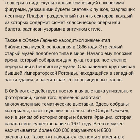
торшеры в виде скульптурных композиций с женскими
фигурами, держащими букеты световых пучков, озаряющих
лестницу. Плафон, разделённый на пять секторов, каждый
из которых содержит сюжет классической оперы или
балета, расписан узорами в античном стиле.
Также в «
Опере Гарнье
» находиться знаменитая
библиотека-музей, основанная в 1866 году. Это самый
старый музей подобного типа в мире. Начало ему положил
архив, который собирался для нужд театра, постепенно
переросший в библиотеку-музей. Она занимает круглый зал
бывшей Императорской Ротонды, находящейся в западной
части здания, и насчитывает 5 экспозиционных залов.
В библиотеке действует постоянная выставка уникальных
фотографий, кроме того, временно работают
многочисленные тематические выставки. Здесь собраны
материалы, повествующие не только об «
Опере Гарнье
»,
но и в целом об истории оперы и балета Франции, которая
начала свое существование в 1671 году. Всего в музее
насчитывается более 600 000 документов и 8500
экспонатов. Также тут находятся костюмы знаменитых