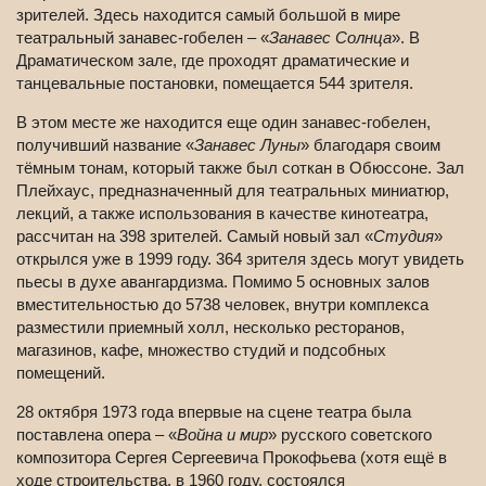
зрителей. Здесь находится самый большой в мире
театральный занавес-гобелен – «
Занавес Солнца
». В
Драматическом зале, где проходят драматические и
танцевальные постановки, помещается 544 зрителя.
В этом месте же находится еще один занавес-гобелен,
получивший название «
Занавес Луны
» благодаря своим
тёмным тонам, который также был соткан в Обюссоне. Зал
Плейхаус, предназначенный для театральных миниатюр,
лекций, а также использования в качестве кинотеатра,
рассчитан на 398 зрителей. Самый новый зал «
Студия
»
открылся уже в 1999 году. 364 зрителя здесь могут увидеть
пьесы в духе авангардизма. Помимо 5 основных залов
вместительностью до 5738 человек, внутри комплекса
разместили приемный холл, несколько ресторанов,
магазинов, кафе, множество студий и подсобных
помещений.
28 октября 1973 года впервые на сцене театра была
поставлена опера – «
Война и мир
» русского советского
композитора Сергея Сергеевича Прокофьева (хотя ещё в
ходе строительства, в 1960 году, состоялся