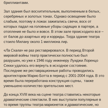
бриллиантами.
Зал здания был восхитительным, выполненным в белых,
серебряных и золотых тонах. Однако освещение было
слабым, поэтому в ложах зажигались свечи, воск от
которых падал на головные уборы сидящих в партере, а
отопления не было и вовсе. В этом зале происходило все –
от балов до азартных игр и корриды. Тогда здание театра
стоило Милану около 1 миллиона лир.
«
Ла Скала
» не раз реставрировался. В период Второй
мировой войны театр практически полностью был
разрушен, но уже к 1946 году инженеру Луиджи Лоренцо
Секки удалось его вернуть в исходное состояние.
Последние же реставрационные работы проводились
архитектором Марио Ботта в период с 2001-2004 года. В это
время была переработана конструкция сцены, также
уменьшено количество зрительских мест.
До конца XVIII века на сцене театра ставились некоторые
драматические спектакли. В них выступали популярные в
то время труппы театра марионеток и драматические, но