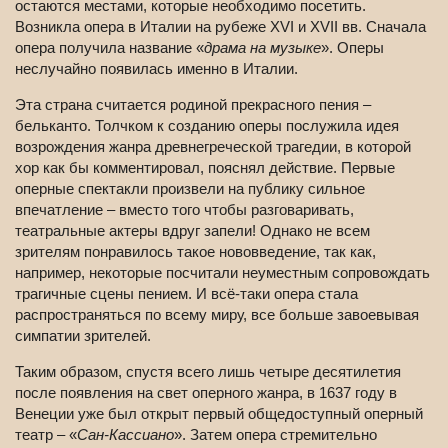
остаются местами, которые необходимо посетить.
Возникла опера в Италии на рубеже XVI и XVII вв. Сначала
опера получила название «
драма на музыке
». Оперы
неслучайно появилась именно в Италии.
Эта страна считается родиной прекрасного пения –
бельканто. Толчком к созданию оперы послужила идея
возрождения жанра древнегреческой трагедии, в которой
хор как бы комментировал, пояснял действие. Первые
оперные спектакли произвели на публику сильное
впечатление – вместо того чтобы разговаривать,
театральные актеры вдруг запели! Однако не всем
зрителям понравилось такое нововведение, так как,
например, некоторые посчитали неуместным сопровождать
трагичные сцены пением. И всё-таки опера стала
распространяться по всему миру, все больше завоевывая
симпатии зрителей.
Таким образом, спустя всего лишь четыре десятилетия
после появления на свет оперного жанра, в 1637 году в
Венеции уже был открыт первый общедоступный оперный
театр – «
Сан-Кассиано
». Затем опера стремительно