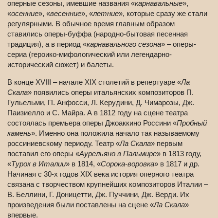
оперные сезоны, имевшие названия «
карнавальные
»,
«
осенние
», «
весенние
», «
летние
», которые сразу же стали
регулярными. В обычное время главным образом
ставились оперы-буффа (народно-бытовая песенная
традиция), а в период «
карнавального сезона
» – оперы-
сериа (героико-мифологический или легендарно-
исторический сюжет) и балеты.
В конце XVIII – начале XIX столетий в репертуаре «
Ла
Скала
» появились оперы итальянских композиторов П.
Гульельми, П. Анфосси, Л. Керудини, Д. Чимарозы, Дж.
Паизиелло и С. Майра. А в 1812 году на сцене театра
состоялась премьера оперы Джоаккино Россини «
Пробный
камень
». Именно она положила начало так называемому
россиниевскому периоду. Театр «
Ла Скала
» первым
поставил его оперы «
Аурельяно в Пальмире
» в 1813 году,
«
Турок в Италии
» в 1814, «
Сорока-воровка
» в 1817 и др.
Начиная с 30-х годов XIX века история оперного театра
связана с творчеством крупнейших композиторов Италии –
В. Беллини, Г. Доницетти, Дж. Пуччини, Дж. Верди. Их
произведения были поставлены на сцене «
Ла Скала
»
впервые.