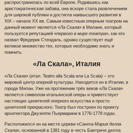
распространилась по всей Европе. Родившись как
аристократическая забава, она вскоре стала развлечением
для широкой публики и достигла наивысшего развития в
XIX – начале XX вв. Самым известным оперным театром на
данный момент является «
Ла Скала
» в Милане, который
пользуется репутацией «
первого в мире театра
», как его
назвал Фредерик Стендаль, однако существует ещё
великое множество тех, которые необходимо знать и
помнить.
«Ла Скала», Италия
«
Ла Скала
» (итал. Teatro alla Scala или La Scala) – это
мировой центр оперной культуры. Находится он в Италии, в
городе Милан. Уже на протяжении трёх веков «
Ла Скала
»
является символом итальянской оперы и приветствует
настоящих ценителей оперного искусства и просто
ценителей прекрасного. Театр был построен по проекту
архитектора Джузеппе Пьермарини в 1776-1778 годах.
Расположился он на месте церкви «
Санта-Мария делла
Скала
», основанной в 1381 году в честь Баетриче делла