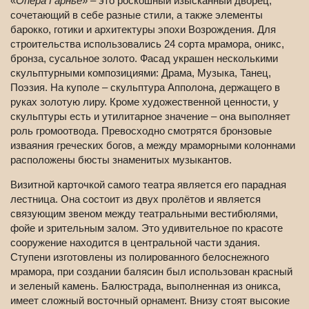
«
Опера Гарнье
» – это роскошный изысканный дворец,
сочетающий в себе разные стили, а также элементы
барокко, готики и архитектуры эпохи Возрождения. Для
строительства использовались 24 сорта мрамора, оникс,
бронза, сусальное золото. Фасад украшен несколькими
скульптурными композициями: Драма, Музыка, Танец,
Поэзия. На куполе – скульптура Апполона, держащего в
руках золотую лиру. Кроме художественной ценности, у
скульптуры есть и утилитарное значение – она выполняет
роль громоотвода. Превосходно смотрятся бронзовые
изваяния греческих богов, а между мраморными колоннами
расположены бюсты знаменитых музыкантов.
Визитной карточкой самого театра является его парадная
лестница. Она состоит из двух пролётов и является
связующим звеном между театральными вестибюлями,
фойе и зрительным залом. Это удивительное по красоте
сооружение находится в центральной части здания.
Ступени изготовлены из полированного белоснежного
мрамора, при создании балясин был использован красный
и зеленый камень. Балюстрада, выполненная из оникса,
имеет сложный восточный орнамент. Внизу стоят высокие