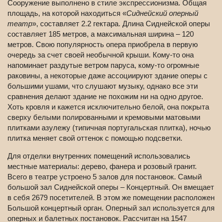
Сооружение выполнено в стиле экспрессионизма. Общая
площадь, на которой находиться «
Сиднейский оперный
театр
», составляет 2.2 гектара. Длина Сиднейской оперы
составляет 185 метров, а максимальная ширина – 120
метров. Свою популярность опера приобрела в первую
очередь за счет своей необычной крыши. Кому-то она
напоминает раздутые ветром паруса, кому-то огромные
раковины, а некоторые даже ассоциируют здание оперы с
большими ушами, что слушают музыку, однако все эти
сравнения делают здание не похожим ни на одно другое.
Хоть кровля и кажется исключительно белой, она покрыта
сверху белыми полированными и кремовыми матовыми
плитками азулежу (типичная португальская плитка), ночью
плитка меняет свой оттенок с помощью подсветки.
Для отделки внутренних помещений использовались
местные материалы: дерево, фанера и розовый гранит.
Всего в театре устроено 5 залов для постановок. Самый
большой зал Сиднейской оперы – Концертный. Он вмещает
в себя 2679 посетителей. В этом же помещении расположен
Большой концертный орган. Оперный зал используется для
оперных и балетных постановок. Рассчитан на 1547