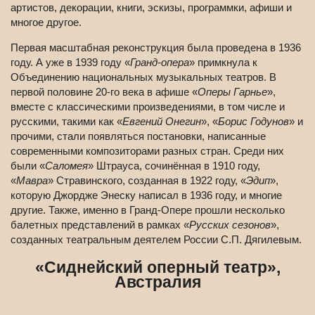
артистов, декорации, книги, эскизы, программки, афиши и
многое другое.
Первая масштабная реконструкция была проведена в 1936
году. А уже в 1939 году «
Гранд-опера
» примкнула к
Объединению национальных музыкальных театров. В
первой половине 20-го века в афише «
Оперы Гарнье
»,
вместе с классическими произведениями, в том числе и
русскими, такими как «
Евгений Онегин
», «
Борис Годунов
» и
прочими, стали появляться постановки, написанные
современными композиторами разных стран. Среди них
были «
Саломея
» Штрауса, сочинённая в 1910 году,
«
Мавра
» Стравинского, созданная в 1922 году, «
Эдип
»,
которую Джордже Энеску написал в 1936 году, и многие
другие. Также, именно в Гранд-Опере прошли несколько
балетных представлений в рамках «
Русских сезонов
»,
созданных театральным деятелем России С.П. Дягилевым.
«Сиднейский оперный театр»,
Австралия