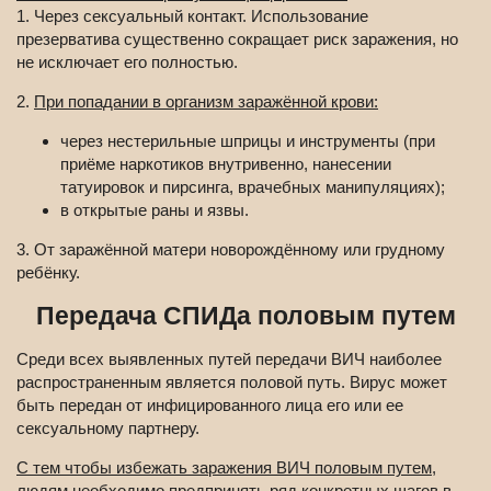
1. Через сексуальный контакт. Использование
презерватива существенно сокращает риск заражения, но
не исключает его полностью.
2.
При попадании в организм заражённой крови:
через нестерильные шприцы и инструменты (при
приёме наркотиков внутривенно, нанесении
татуировок и пирсинга, врачебных манипуляциях);
в открытые раны и язвы.
3. От заражённой матери новорождённому или грудному
ребёнку.
Передача СПИДа половым путем
Среди всех выявленных путей передачи ВИЧ наиболее
распространенным является половой путь. Вирус может
быть передан от инфицированного лица его или ее
сексуальному партнеру.
С тем чтобы избежать заражения ВИЧ половым путем,
людям необходимо предпринять ряд конкретных шагов в