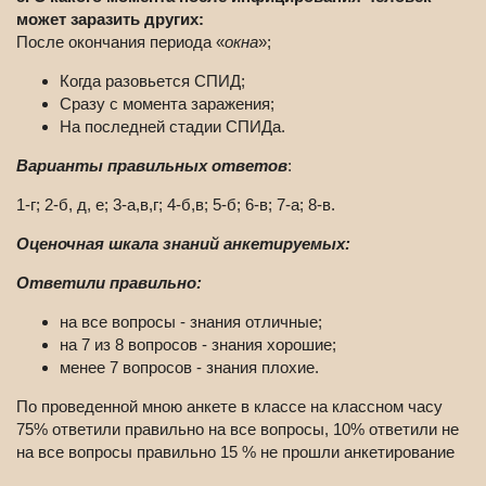
может заразить других:
После окончания периода «
окна
»;
Когда разовьется СПИД;
Сразу с момента заражения;
На последней стадии СПИДа.
Варианты правильных ответов
:
1-г; 2-б, д, е; 3-а,в,г; 4-б,в; 5-б; 6-в; 7-а; 8-в.
Оценочная шкала знаний анкетируемых:
Ответили правильно:
на все вопросы - знания отличные;
на 7 из 8 вопросов - знания хорошие;
менее 7 вопросов - знания плохие.
По проведенной мною анкете в классе на классном часу
75% ответили правильно на все вопросы, 10% ответили не
на все вопросы правильно 15 % не прошли анкетирование