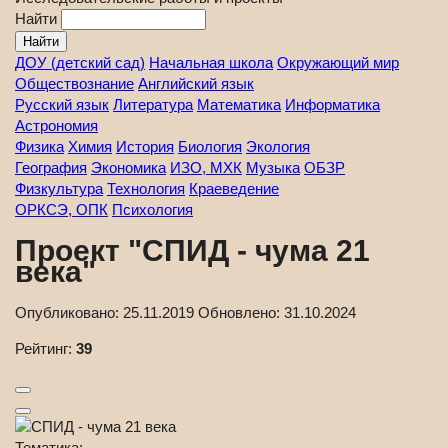
Найти
ДОУ (детский сад)
Начальная школа
Окружающий мир
Обществознание
Английский язык
Русский язык
Литература
Математика
Информатика
Астрономия
Физика
Химия
История
Биология
Экология
География
Экономика
ИЗО, МХК
Музыка
ОБЗР
Физкультура
Технология
Краеведение
ОРКСЭ, ОПК
Психология
Проект "СПИД - чума 21
века"
Опубликовано:
25.11.2019
Обновлено:
31.10.2024
Рейтинг:
39
Тематика: