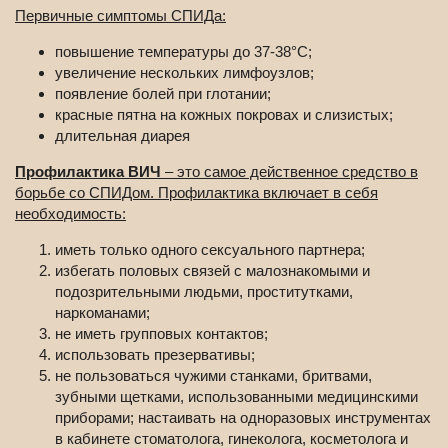
Первичные симптомы СПИДа:
повышение температуры до 37-38°С;
увеличение нескольких лимфоузлов;
появление болей при глотании;
красные пятна на кожных покровах и слизистых;
длительная диарея
Профилактика ВИЧ
– это самое действенное средство в
борьбе со СПИДом. Профилактика включает в себя
необходимость:
иметь только одного сексуального партнера;
избегать половых связей с малознакомыми и
подозрительными людьми, проститутками,
наркоманами;
не иметь групповых контактов;
использовать презервативы;
не пользоваться чужими станками, бритвами,
зубными щетками, использованными медицинскими
приборами; настаивать на одноразовых инструментах
в кабинете стоматолога, гинеколога, косметолога и