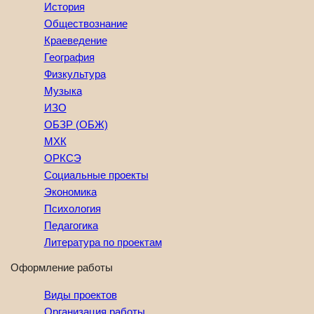
История
Обществознание
Краеведение
География
Физкультура
Музыка
ИЗО
ОБЗР (ОБЖ)
МХК
ОРКСЭ
Социальные проекты
Экономика
Психология
Педагогика
Литература по проектам
Оформление работы
Виды проектов
Организация работы