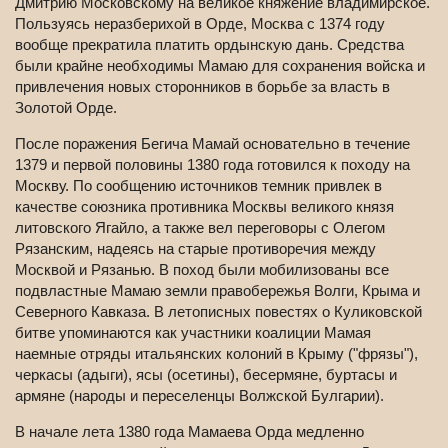
Дмитрию Московскому на великое княжение владимирское.
Пользуясь неразберихой в Орде, Москва с 1374 году
вообще прекратила платить ордынскую дань. Средства
были крайне необходимы Мамаю для сохранения войска и
привлечения новых сторонников в борьбе за власть в
Золотой Орде.
После поражения Бегича Мамай основательно в течение
1379 и первой половины 1380 года готовился к походу на
Москву. По сообщению источников темник привлек в
качестве союзника противника Москвы великого князя
литовского Ягайло, а также вел переговоры с Олегом
Рязанским, надеясь на старые противоречия между
Москвой и Рязанью. В поход были мобилизованы все
подвластные Мамаю земли правобережья Волги, Крыма и
Северного Кавказа. В летописных повестях о Куликовской
битве упоминаются как участники коалиции Мамая
наемные отряды итальянских колоний в Крыму ("фрязы"),
черкасы (адыги), ясы (осетины), бесермяне, буртасы и
армяне (народы и переселенцы Волжской Булгарии).
В начале лета 1380 года Мамаева Орда медленно