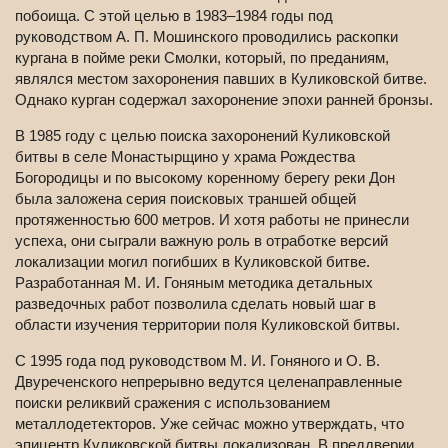
побоища. С этой целью в 1983–1984 годы под
руководством А. П. Мошинского проводились раскопки
кургана в пойме реки Смолки, который, по преданиям,
являлся местом захоронения павших в Куликовской битве.
Однако курган содержал захоронение эпохи ранней бронзы.
В 1985 году с целью поиска захоронений Куликовской
битвы в селе Монастырщино у храма Рождества
Богородицы и по высокому коренному берегу реки Дон
была заложена серия поисковых траншей общей
протяженностью 600 метров. И хотя работы не принесли
успеха, они сыграли важную роль в отработке версий
локализации могил погибших в Куликовской битве.
Разработанная М. И. Гоняным методика детальных
разведочных работ позволила сделать новый шаг в
области изучения территории поля Куликовской битвы.
С 1995 года под руководством М. И. Гоняного и О. В.
Двуреченского непрерывно ведутся целенаправленные
поиски реликвий сражения с использованием
металлодетекторов. Уже сейчас можно утверждать, что
эпицентр Куликовской битвы локализован. В преддверии