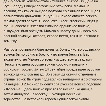
двинулась из кочевой ставки темника в низовьях Дона на
Русь, следуя вверх по течению этой реки. Мамай не
спешил, так как он ожидал подхода союзников к осени для
совместного движения на Русь. В начале августа войско
Мамая достигло устья Воронежа. Олег Рязанский, видя у
границ своего княжества сильное ордынское войско,
вынужден был обещать Мамаю выплату дани и посылку
военной помощи, которая, скорее всего, так и не пришла к
темнику.
Разгром противника был полным, большинство ордынских
воинов было убито в бою или во время бегства. Был
захвачен стан Мамая со всем имуществом и стадами.
Несколько дней русские воины хоронили павших и
собирали трофеи. Затем 14 сентября поредевшее русское
войско двинулось назад. Во время движения отдельные
отряды войск Дмитрия подверглись нападениям со стороны
рязанцев. В 20-х числах сентября русское войско подошло
к Коломне. Здесь войско простояло несколько дней, а
затем двинулось в Москву. 1 октября москвичи
торжественно встречали героев Куликовской битвы.