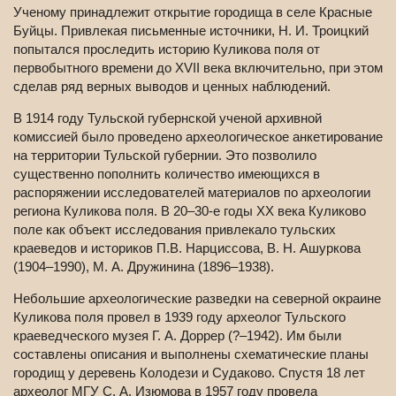
Ученому принадлежит открытие городища в селе Красные
Буйцы. Привлекая письменные источники, Н. И. Троицкий
попытался проследить историю Куликова поля от
первобытного времени до XVII века включительно, при этом
сделав ряд верных выводов и ценных наблюдений.
В 1914 году Тульской губернской ученой архивной
комиссией было проведено археологическое анкетирование
на территории Тульской губернии. Это позволило
существенно пополнить количество имеющихся в
распоряжении исследователей материалов по археологии
региона Куликова поля. В 20–30-е годы XX века Куликово
поле как объект исследования привлекало тульских
краеведов и историков П.В. Нарциссова, В. Н. Ашуркова
(1904–1990), М. А. Дружинина (1896–1938).
Небольшие археологические разведки на северной окраине
Куликова поля провел в 1939 году археолог Тульского
краеведческого музея Г. А. Доррер (?–1942). Им были
составлены описания и выполнены схематические планы
городищ у деревень Колодези и Судаково. Спустя 18 лет
археолог МГУ С. А. Изюмова в 1957 году провела