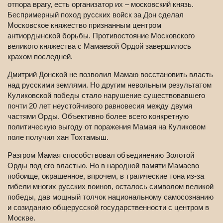
отпора врагу, есть организатор их – московский князь.
Беспримерный поход русских войск за Дон сделал
Московское княжество признанным центром
антиордынской борьбы. Противостояние Московского
великого княжества с Мамаевой Ордой завершилось
крахом последней.
Дмитрий Донской не позволил Мамаю восстановить власть
над русскими землями. Но другим невольным результатом
Куликовской победы стало нарушение существовавшего
почти 20 лет неустойчивого равновесия между двумя
частями Орды. Объективно более всего конкретную
политическую выгоду от поражения Мамая на Куликовом
поле получил хан Тохтамыш.
Разгром Мамая способствовал объединению Золотой
Орды под его властью. Но в народной памяти Мамаево
побоище, окрашенное, впрочем, в трагические тона из-за
гибели многих русских воинов, осталось символом великой
победы, дав мощный толчок национальному самосознанию
и созиданию общерусской государственности с центром в
Москве.