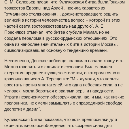
С. М. Соловьев писал, что Куликовская битва была "знаком
торжества Европы над Азией", носила характер их
"отчаянного столкновения ... долженствовавшего решить
великий в истории человечества вопрос – которой из этих
частей света восторжествовать над другою". А. Е.
Пресняков отмечал, что битва сгубила Мамая, но не
создала перелома в русско-ордынских отношениях. Это
одна из наиболее значительных битв в истории Москвы,
символизировавшая основную тенденцию времени.
Несомненно, Донское побоище положило начало концу ига.
Можно говорить и о сдвигах в сознании. Был сломлен
стереотип предшествующего столетия, о котором точно и
красочно написал А. Терещенко: "Мы думали, что нельзя
восстать против угнетателей, что одна небесная сила, а не
человек, могла бороться с врагами веры и народности.
Утрата независимости обезоруживала нас, и мы, как низкие
поклонники, не смели замышлять о справедливой свободе:
деспотизм давил".
Куликовская битва показала, что есть предпосылки для
окончательного освобождения, что созрели силы для