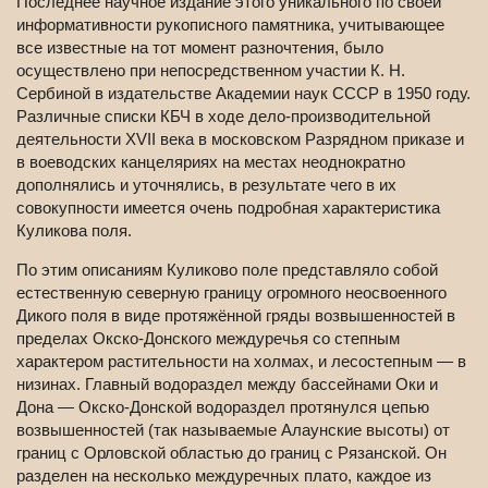
Последнее научное издание этого уникального по своей
информативности рукописного памятника, учитывающее
все известные на тот момент разночтения, было
осуществлено при непосредственном участии К. Н.
Сербиной в издательстве Академии наук СССР в 1950 году.
Различные списки КБЧ в ходе дело-производительной
деятельности XVII века в московском Разрядном приказе и
в воеводских канцеляриях на местах неоднократно
дополнялись и уточнялись, в результате чего в их
совокупности имеется очень подробная характеристика
Куликова поля.
По этим описаниям Куликово поле представляло собой
естественную северную границу огромного неосвоенного
Дикого поля в виде протяжённой гряды возвышенностей в
пределах Окско-Донского междуречья со степным
характером растительности на холмах, и лесостепным — в
низинах. Главный водораздел между бассейнами Оки и
Дона — Окско-Донской водораздел протянулся цепью
возвышенностей (так называемые Алаунские высоты) от
границ с Орловской областью до границ с Рязанской. Он
разделен на несколько междуречных плато, каждое из