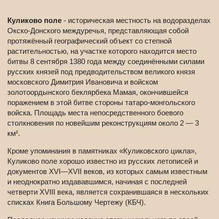
Куликово поле
- историческая местность на водоразделах
Окско-Донского междуречья, представляющая собой
протяжённый географический объект со степной
растительностью, на участке которого находится место
битвы 8 сентября 1380 года между соединёнными силами
русских князей под предводительством великого князя
московского Димитрия Ивановича и войском
золотоордынского беклярбека Мамая, окончившейся
поражением в этой битве стороны татаро-монгольского
войска. Площадь места непосредственного боевого
столкновения по новейшим реконструкциям около 2 — 3
км².
Кроме упоминания в памятниках «Куликовского цикла»,
Куликово поле хорошо известно из русских летописей и
документов XVI—XVII веков, из которых самым известным
и неоднократно издававшимся, начиная с последней
четверти XVIII века, является сохранившаяся в нескольких
списках Книга Большому Чертежу (КБЧ).