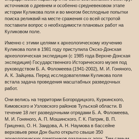
источников о древнем и особенно средневековом этапе
истории Куликова поля и во многом бесплодные попытки
поиска реликвий на месте сражения со всей остротой
поставили вопрос о необходимости плановых работ на
Куликовом поле.
Именно с этими целями к археологическому изучению
Куликова поля в 1981 году приступила Окско-Донская
археологическая экспедиция (с 1985 года Верхне-Донская
экспедиция) Государственного Исторического музея под
руководством Б. А. Фоломеева (1941-2002), М. И. Гоняного,
А. К. Зайцева. Перед исследователями Куликова поля
встала задача проведения масштабных разведочных
работ.
Они велись на территории Богородицкого, Куркинского,
Кимовского и Узловского районов Тульской области. В
течение 18 лет разведочными отрядами Б. А. Фоломеева,
М. И. Гоняного, А. П. Мошинского, Г. К. Патрик, В. П.
Гриценко, О. Н. Заидова, А. Н. Наумова в бассейне
верховьев реки Дон было открыто свыше 350
археологических памятников различных эпох. Тем самым