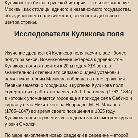
Куликовская битва в русской истории – это и возвышение
Москвы, как столицы единого и независимого государства,
объединяющего политического, военного и духовного
центра страны.
Исследователи Куликова поля
Изучение древностей Куликова поля насчитывает более
полутора веков. Возникновение интереса к древностям
Куликова поля относится к 20-м годам XIX века, в
значительной степени это связано с идеей установки
памятников героям Мамаева побоища на поле сражения.
Первые заметки о городищах и курганах Куликова поля
содержатся в работах краеведа А. Г. Глаголева (1793–1844),
в которых упоминаются городище в приходе села Себино и
курган у села Никитского на Непрядве. М. Н. Макаров
(1785–1847) во время своего посещения в 1825 году
Куликова поля первым из исследователей осмотрел курган
у реки Смолки.
По мере накопления новых сведений в середине – второй