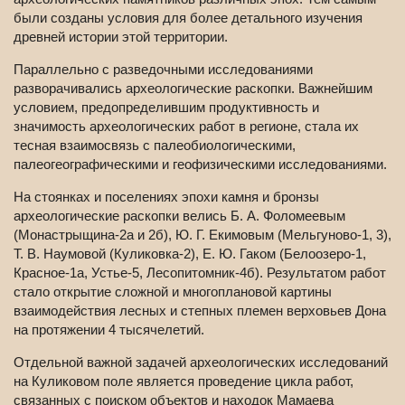
были созданы условия для более детального изучения
древней истории этой территории.
Параллельно с разведочными исследованиями
разворачивались археологические раскопки. Важнейшим
условием, предопределившим продуктивность и
значимость археологических работ в регионе, стала их
тесная взаимосвязь с палеобиологическими,
палеогеографическими и геофизическими исследованиями.
На стоянках и поселениях эпохи камня и бронзы
археологические раскопки велись Б. А. Фоломеевым
(Монастрыщина-2а и 2б), Ю. Г. Екимовым (Мельгуново-1, 3),
Т. В. Наумовой (Куликовка-2), Е. Ю. Гаком (Белоозеро-1,
Красное-1а, Устье-5, Лесопитомник-4б). Результатом работ
стало открытие сложной и многоплановой картины
взаимодействия лесных и степных племен верховьев Дона
на протяжении 4 тысячелетий.
Отдельной важной задачей археологических исследований
на Куликовом поле является проведение цикла работ,
связанных с поиском объектов и находок Мамаева