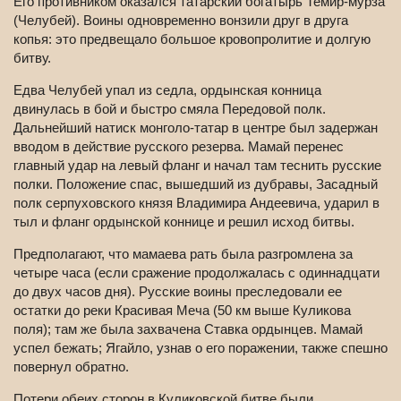
Его противником оказался татарский богатырь Темир-мурза
(Челубей). Воины одновременно вонзили друг в друга
копья: это предвещало большое кровопролитие и долгую
битву.
Едва Челубей упал из седла, ордынская конница
двинулась в бой и быстро смяла Передовой полк.
Дальнейший натиск монголо-татар в центре был задержан
вводом в действие русского резерва. Мамай перенес
главный удар на левый фланг и начал там теснить русские
полки. Положение спас, вышедший из дубравы, Засадный
полк серпуховского князя Владимира Андеевича, ударил в
тыл и фланг ордынской коннице и решил исход битвы.
Предполагают, что мамаева рать была разгромлена за
четыре часа (если сражение продолжалась с одиннадцати
до двух часов дня). Русские воины преследовали ее
остатки до реки Красивая Меча (50 км выше Куликова
поля); там же была захвачена Ставка ордынцев. Мамай
успел бежать; Ягайло, узнав о его поражении, также спешно
повернул обратно.
Потери обеих сторон в Куликовской битве были