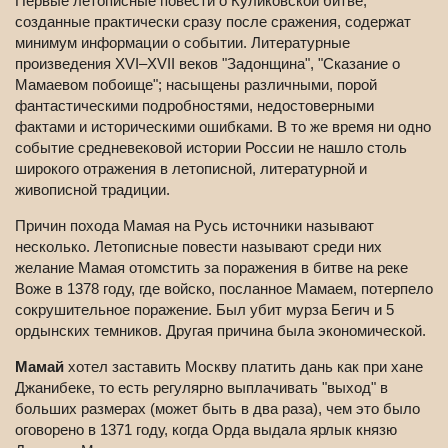
Первые летописные повести о Куликовской битве,
созданные практически сразу после сражения, содержат
минимум информации о событии. Литературные
произведения XVI–XVII веков "Задонщина", "Сказание о
Мамаевом побоище"; насыщены различными, порой
фантастическими подробностями, недостоверными
фактами и историческими ошибками. В то же время ни одно
событие средневековой истории России не нашло столь
широкого отражения в летописной, литературной и
живописной традиции.
Причин похода Мамая на Русь источники называют
несколько. Летописные повести называют среди них
желание Мамая отомстить за поражения в битве на реке
Воже в 1378 году, где войско, посланное Мамаем, потерпело
сокрушительное поражение. Был убит мурза Бегич и 5
ордынских темников. Другая причина была экономической.
Мамай
хотел заставить Москву платить дань как при хане
Джанибеке, то есть регулярно выплачивать "выход" в
больших размерах (может быть в два раза), чем это было
оговорено в 1371 году, когда Орда выдала ярлык князю