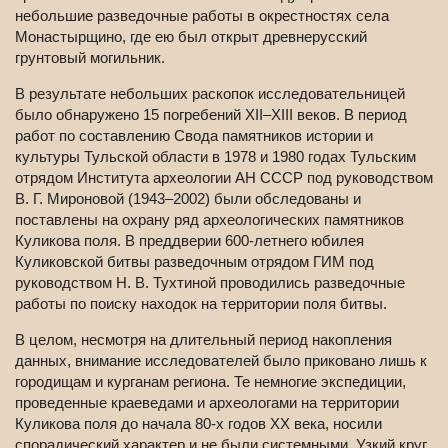
небольшие разведочные работы в окрестностях села
Монастырщино, где ею был открыт древнерусский
грунтовый могильник.
В результате небольших раскопок исследовательницей
было обнаружено 15 погребений XII–XIII веков. В период
работ по составлению Свода памятников истории и
культуры Тульской области в 1978 и 1980 годах Тульским
отрядом Института археологии АН СССР под руководством
В. Г. Мироновой (1943–2002) были обследованы и
поставлены на охрану ряд археологических памятников
Куликова поля. В преддверии 600-летнего юбилея
Куликовской битвы разведочным отрядом ГИМ под
руководством Н. В. Тухтиной проводились разведочные
работы по поиску находок на территории поля битвы.
В целом, несмотря на длительный период накопления
данных, внимание исследователей было приковано лишь к
городищам и курганам региона. Те немногие экспедиции,
проведенные краеведами и археологами на территории
Куликова поля до начала 80-х годов XX века, носили
спорадический характер и не были системными. Узкий круг