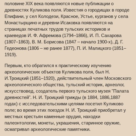
половине XIX века появляются новые публикации о
древностях Куликова поля. Известия о городищах в городе
Епифани, у сел Колодези, Красное, Устье, курганов у села
Монастырщино и деревни Исаковка появляются на
страницах печатных трудов тульских историков и
краеведов И. Ф. Афремова (1794–1866), И. П. Сахарова
(1807–1863), В. М. Борисова (1847 – начало 1900-х), Д. Г.
Гедеонова (1806 – не ранее 1877), П. И. Малицкого (1851–
1919).
Первым, кто обратился к практическому изучению
археологических объектов Куликова поля, был Н.
И.Троицкий (1851–1920), действительный член Московского
археологического общества, тульский историк, археолог,
искусствовед, создатель первого тульского музея "Палата
древностей". Н. И. Троицкий трижды (в 1884, 1886,1887
годах) с исследовательскими целями посетил Куликово
поле; во время этих поездок Н. И. Троицкий приобретал у
местных крестьян каменные орудия, находки
палеонтологии, монеты, украшения, старинное оружие,
осматривал археологические памятники.