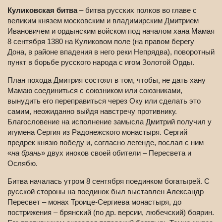
Куликовская битва
– битва русских полков во главе с
великим князем московским и владимирским Дмитрием
Ивановичем и ордынским войском под началом хана Мамая
8 сентября 1380 на Куликовом поле (на правом берегу
Дона, в районе впадения в него реки Непрядва), поворотный
пункт в борьбе русского народа с игом Золотой Орды.
План похода Дмитрия состоял в том, чтобы, не дать хану
Мамаю соединиться с союзником или союзниками,
вынудить его переправиться через Оку или сделать это
самим, неожиданно выйдя навстречу противнику.
Благословение на исполнение замысла Дмитрий получил у
игумена Сергия из Радонежского монастыря. Сергий
предрек князю победу и, согласно легенде, послал с ним
«
на брань
» двух иноков своей обители – Пересвета и
Ослябю.
Битва началась утром 8 сентября поединком богатырей. С
русской стороны на поединок был выставлен Александр
Пересвет – монах Троице-Сергиева монастыря, до
пострижения – брянский (по др. версии, любечский) боярин.