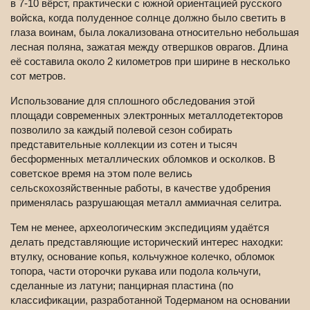
в 7-10 вёрст, практически с южной ориентацией русского
войска, когда полуденное солнце должно было светить в
глаза воинам, была локализована относительно небольшая
лесная поляна, зажатая между отвершков оврагов. Длина
её составила около 2 километров при ширине в несколько
сот метров.
Использование для сплошного обследования этой
площади современных электронных металлодетекторов
позволило за каждый полевой сезон собирать
представительные коллекции из сотен и тысяч
бесформенных металлических обломков и осколков. В
советское время на этом поле велись
сельскохозяйственные работы, в качестве удобрения
применялась разрушающая металл аммиачная селитра.
Тем не менее, археологическим экспедициям удаётся
делать представляющие исторический интерес находки:
втулку, основание копья, кольчужное колечко, обломок
топора, части оторочки рукава или подола кольчуги,
сделанные из латуни; панцирная пластина (по
классификации, разработанной Тодерманом на основании