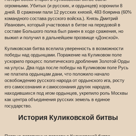
огромными. Убитых (и русских, и ордынцев) хоронили 8
дней. В сражении пали 12 русских князей, 483 боярина (60%
командного состава русского войска.). Князь Дмитрий
Иванович, который участвовал в битве на передовой в
составе Большого полка был ранен в ходе сражения, но
выжил и получил в дальнейшем прозвище «
Донской
».
Куликовская битва вселила уверенность в возможности
победы над ордынцами. Поражение на Куликовом поле
ускорило процесс политического дробления Золотой Орды
на улусы. Два года после победы на Куликовом поле Русь
не платила ордынцам дани, что положило начало
освобождению русского народа от ордынского ига, росту
его самосознания и самосознания других народов,
находившихся под игом ордынцев, укрепило роль Москвы
как центра объединения русских земель в единое
государство.
История Куликовской битвы