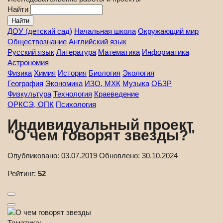
Найти
ДОУ (детский сад)
Начальная школа
Окружающий мир
Обществознание
Английский язык
Русский язык
Литература
Математика
Информатика
Астрономия
Физика
Химия
История
Биология
Экология
География
Экономика
ИЗО, МХК
Музыка
ОБЗР
Физкультура
Технология
Краеведение
ОРКСЭ, ОПК
Психология
Индивидуальный проект
"О чем говорят звезды?"
Опубликовано:
03.07.2019
Обновлено:
30.10.2024
Рейтинг:
52
Тематика: