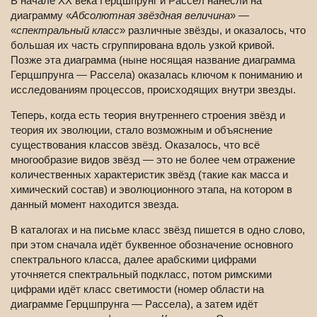
В начале XX века Герцшпрунг и Рассел нанесли на
диаграмму «
Абсолютная звёздная величина
» —
«
спектральный класс
» различные звёзды, и оказалось, что
большая их часть сгруппирована вдоль узкой кривой.
Позже эта диаграмма (ныне носящая название диаграмма
Герцшпрунга — Рассела) оказалась ключом к пониманию и
исследованиям процессов, происходящих внутри звезды.
Теперь, когда есть теория внутреннего строения звёзд и
теория их эволюции, стало возможным и объяснение
существования классов звёзд. Оказалось, что всё
многообразие видов звёзд — это не более чем отражение
количественных характеристик звёзд (такие как масса и
химический состав) и эволюционного этапа, на котором в
данный момент находится звезда.
В каталогах и на письме класс звёзд пишется в одно слово,
при этом сначала идёт буквенное обозначение основного
спектрального класса, далее арабскими цифрами
уточняется спектральный подкласс, потом римскими
цифрами идёт класс светимости (номер области на
диаграмме Герцшпрунга — Рассела), а затем идёт