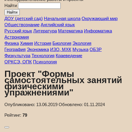
Найти
ДОУ (детский сад)
Начальная школа
Окружающий мир
Обществознание
Английский язык
Русский язык
Литература
Математика
Информатика
Астрономия
Физика
Химия
История
Биология
Экология
География
Экономика
ИЗО, МХК
Музыка
ОБЗР
Физкультура
Технология
Краеведение
ОРКСЭ, ОПК
Психология
Проект "Формы
самостоятельных занятий
физическими
упражнениями"
Опубликовано:
13.06.2019
Обновлено:
01.11.2024
Рейтинг:
79