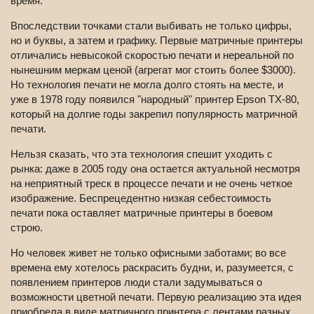
время.
Впоследствии точками стали выбивать не только цифры,
но и буквы, а затем и графику. Первые матричные принтеры
отличались невысокой скоростью печати и нереальной по
нынешним меркам ценой (агрегат мог стоить более $3000).
Но технология печати не могла долго стоять на месте, и
уже в 1978 году появился "народный" принтер Epson TX-80,
который на долгие годы закрепил популярность матричной
печати.
Нельзя сказать, что эта технология спешит уходить с
рынка: даже в 2005 году она остается актуальной несмотря
на неприятный треск в процессе печати и не очень четкое
изображение. Беспрецедентно низкая себестоимость
печати пока оставляет матричные принтеры в боевом
строю.
Но человек живет не только офисными заботами; во все
времена ему хотелось раскрасить будни, и, разумеется, с
появлением принтеров люди стали задумываться о
возможности цветной печати. Первую реализацию эта идея
приобрела в виде матричного принтера с лентами разных