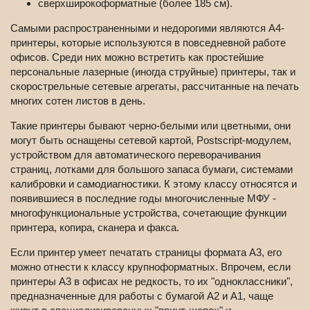
сверхширокоформатные (более 185 см).
Самыми распространенными и недорогими являются А4-
принтеры, которые используются в повседневной работе
офисов. Среди них можно встретить как простейшие
персональные лазерные (иногда струйные) принтеры, так и
скорострельные сетевые агрегаты, рассчитанные на печать
многих сотен листов в день.
Такие принтеры бывают черно-белыми или цветными, они
могут быть оснащены сетевой картой, Postscript-модулем,
устройством для автоматического переворачивания
страниц, лотками для большого запаса бумаги, системами
калибровки и самодиагностики. К этому классу относятся и
появившиеся в последние годы многочисленные МФУ -
многофункциональные устройства, сочетающие функции
принтера, копира, сканера и факса.
Если принтер умеет печатать страницы формата А3, его
можно отнести к классу крупноформатных. Впрочем, если
принтеры А3 в офисах не редкость, то их "одноклассники",
предназначенные для работы с бумагой А2 и А1, чаще