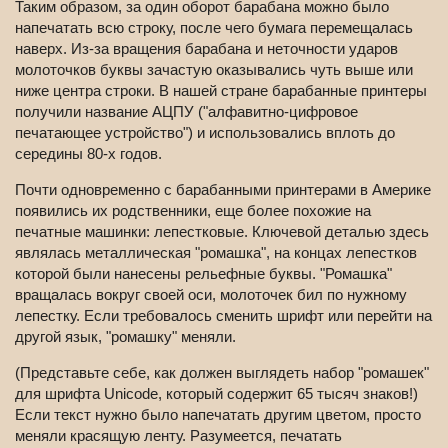
Таким образом, за один оборот барабана можно было
напечатать всю строку, после чего бумага перемещалась
наверх. Из-за вращения барабана и неточности ударов
молоточков буквы зачастую оказывались чуть выше или
ниже центра строки. В нашей стране барабанные принтеры
получили название АЦПУ ("алфавитно-цифровое
печатающее устройство") и использовались вплоть до
середины 80-х годов.
Почти одновременно с барабанными принтерами в Америке
появились их родственники, еще более похожие на
печатные машинки: лепестковые. Ключевой деталью здесь
являлась металлическая "ромашка", на концах лепестков
которой были нанесены рельефные буквы. "Ромашка"
вращалась вокруг своей оси, молоточек бил по нужному
лепестку. Если требовалось сменить шрифт или перейти на
другой язык, "ромашку" меняли.
(Представьте себе, как должен выглядеть набор "ромашек"
для шрифта Unicode, который содержит 65 тысяч знаков!)
Если текст нужно было напечатать другим цветом, просто
меняли красящую ленту. Разумеется, печатать