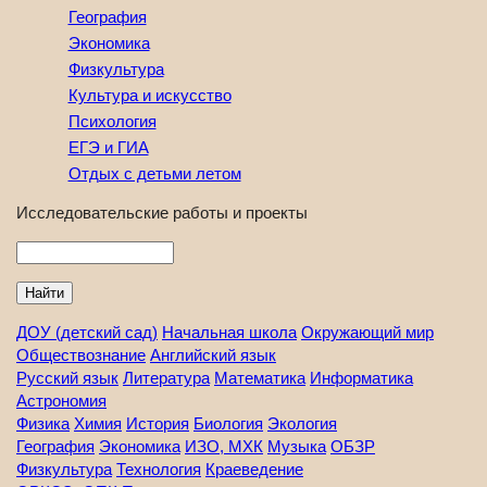
География
Экономика
Физкультура
Культура и искусство
Психология
ЕГЭ и ГИА
Отдых с детьми летом
Исследовательские работы и проекты
Найти
ДОУ (детский сад)
Начальная школа
Окружающий мир
Обществознание
Английский язык
Русский язык
Литература
Математика
Информатика
Астрономия
Физика
Химия
История
Биология
Экология
География
Экономика
ИЗО, МХК
Музыка
ОБЗР
Физкультура
Технология
Краеведение