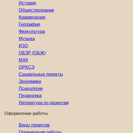
История
Обществознание
Краеведение
География
Физкультура
Музыка
ИЗО
ОБЗР (ОБЖ)
МХК
ОРКСЭ
Социальные проекты
Экономика
Психология
Педагогика
Литература по проектам
Оформление работы
Виды проектов
Организация работы