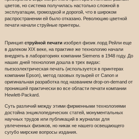
цветов, но система получилась настолько сложной в
эксплуатации, громоздкой и дорогой, что в широком
распространении ей было отказано. Революцию цветной
печати начали струйные принтеры.
Принцип
струйной печати
изобрел физик лорд Рейли еще
в далеком XIX веке, на практике же технологию начали
внедрять в лабораториях компании Siemens в 1948 году. До
наших дней технология дошла в трех видах:
пьезоэлектрическая печать (используется в принтерах
компании Epson), метод газовых пузырей от Canon и
оригинальная разработка под названием drop-on-demand от
проникшей практически во все области печати компании
Hewlett-Packard.
Суть различий между этими фирменными технологиями
достойна энциклопедических статей, монументальных
научных трудов или публикаций в журналах для
увлеченных физиков, но никак не нашего освещающего
сугубо мирские вопросы издания.