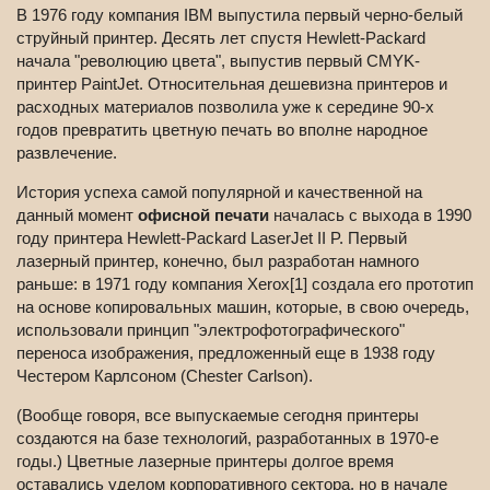
В 1976 году компания IBM выпустила первый черно-белый
струйный принтер. Десять лет спустя Hewlett-Packard
начала "революцию цвета", выпустив первый CMYK-
принтер PaintJet. Относительная дешевизна принтеров и
расходных материалов позволила уже к середине 90-х
годов превратить цветную печать во вполне народное
развлечение.
История успеха самой популярной и качественной на
данный момент
офисной печати
началась с выхода в 1990
году принтера Hewlett-Packard LaserJet II P. Первый
лазерный принтер, конечно, был разработан намного
раньше: в 1971 году компания Xerox[1] создала его прототип
на основе копировальных машин, которые, в свою очередь,
использовали принцип "электрофотографического"
переноса изображения, предложенный еще в 1938 году
Честером Карлсоном (Chester Carlson).
(Вообще говоря, все выпускаемые сегодня принтеры
создаются на базе технологий, разработанных в 1970-е
годы.) Цветные лазерные принтеры долгое время
оставались уделом корпоративного сектора, но в начале