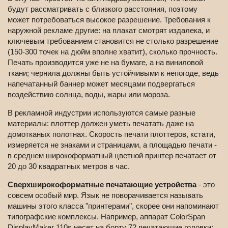
будут рассматривать с близкого расстояния, поэтому
может потребоваться высокое разрешение. Требования к
наружной рекламе другие: на плакат смотрят издалека, и
ключевым требованием становится не столько разрешение
(150-300 точек на дюйм вполне хватит), сколько прочность.
Печать производится уже не на бумаге, а на виниловой
ткани; чернила должны быть устойчивыми к непогоде, ведь
напечатанный баннер может месяцами подвергаться
воздействию солнца, воды, жары или мороза.
В рекламной индустрии используются самые разные
материалы: плоттер должен уметь печатать даже на
домотканых полотнах. Скорость печати плоттеров, кстати,
измеряется не знаками и страницами, а площадью печати -
в среднем широкоформатный цветной принтер печатает от
20 до 30 квадратных метров в час.
Сверхширокоформатные печатающие устройства
- это
совсем особый мир. Язык не поворачивается называть
машины этого класса "принтерами", скорее они напоминают
типографские комплексы. Например, аппарат ColorSpan
DisplayMaker 110s несет на борту 72 печатающие головки;