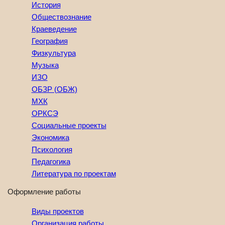
История
Обществознание
Краеведение
География
Физкультура
Музыка
ИЗО
ОБЗР (ОБЖ)
МХК
ОРКСЭ
Социальные проекты
Экономика
Психология
Педагогика
Литература по проектам
Оформление работы
Виды проектов
Организация работы