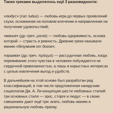
Также греками выделялось ещё 3 разновидности:
«
людус
» (лат. ludus) — любовь-игра до первых проявлений
скуки, основанная на половом влечении и направленная на
получение удовольствий;
«
мания
» (др.-греч. μανία) — любовь-одержимость, основа
которой — страсть и ревность. Древние греки называли
манию «
безумием от богов
»;
«
прагма
» (др.-греч. πράγμα) — рассудочная любовь, когда
переживание этого чувства в человеке побуждается не
сердечной привязанностью, а лишь в корыстных интересах
с целью извлечения выгод и удобств.
В дальнейшем на этой основе был разработан ряд
классификаций, в том числе предложенная канадским
социологом Дж. А. Ли концепция шести любовных стилей:
три основных стиля — эрос, сторге и людус — в своих
смешениях дают ещё три: агапэ, любовь-манию и
рациональную любовь-прагму.