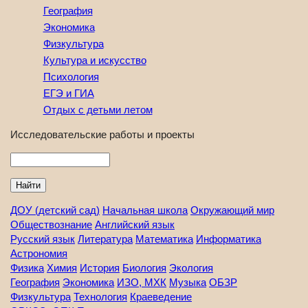
География
Экономика
Физкультура
Культура и искусство
Психология
ЕГЭ и ГИА
Отдых с детьми летом
Исследовательские работы и проекты
Найти
ДОУ (детский сад)
Начальная школа
Окружающий мир
Обществознание
Английский язык
Русский язык
Литература
Математика
Информатика
Астрономия
Физика
Химия
История
Биология
Экология
География
Экономика
ИЗО, МХК
Музыка
ОБЗР
Физкультура
Технология
Краеведение