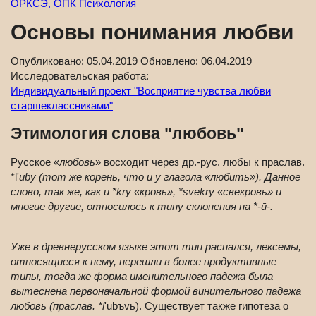
ОРКСЭ, ОПК
Психология
Основы понимания любви
Опубликовано:
05.04.2019
Обновлено:
06.04.2019
Исследовательская работа:
Индивидуальный проект "Восприятие чувства любви
старшеклассниками"
Этимология слова "любовь"
Русское «
любовь
» восходит через др.-рус. любы к праслав.
*l'
uby (тот же корень, что и у глагола «
любить
»). Данное
слово, так же, как и *kry «
кровь
», *svekry «
свекровь
» и
многие другие, относилось к типу склонения на *-ū-.
Уже в древнерусском языке этот тип распался, лексемы,
относящиеся к нему, перешли в более продуктивные
типы, тогда же форма именительного падежа была
вытеснена первоначальной формой винительного падежа
любовь (праслав. *l
'ubъvь). Существует также гипотеза о