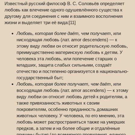
Известный русский философ В. С. Соловьёв определяет
любовь как влечение одного одушевлённого существа к
другому для соединения с ним и взаимного восполнения
жизни и выделяет три её вида:[11]
Любовь, которая более даёт, чем получает
, или
нисходящая любовь (лат. amor descendens) — к
этому виду любви он относит родительскую любовь,
преимущественно материнскую любовь к детям. У
человека эта любовь, или попечение старших о
младших, защита слабых сильными, создаёт
отечество и постепенно организуется в национально-
государственный быт;
Любовь, которая более получает, чем даёт
, или
восходящая любовь (лат. amor ascendens) — к этому
виду любви он относит любовь детей к родителям, а
также привязанность животных к своим
покровителям, особенно преданность домашних
животных человеку. У человека, по его мнению, эта
любовь может распространяться также на умерших
предков, а затем и на более общие и отдалённые
причины бытия (до всемирного провидения, единого