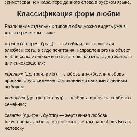
заимствованном характере данного слова в русском языке.
Классификация форм любви
Различение отдельных типов любви можно видеть уже в
древнегреческом языке
«
эрос
» (др.-греч. ἔρως) — стихийная, восторженная
влюблённость, в виде почитания, направленного на объект
любви «
снизу вверх
» и не оставляющая места для жалости
или снисхождения;
«
филия
» (др.-греч. φιλία) — любовь-дружба или любовь-
приязнь, обусловленная социальными связями и личным
выбором;
«
сторге
» (др.-греч. στοργή) — любовь-нежность, особенно
семейная;
«
агапэ
» (др.-греч. ἀγάπη) — жертвенная любовь,
безусловная любовь, в христианстве такова любовь Бога к
человеку.