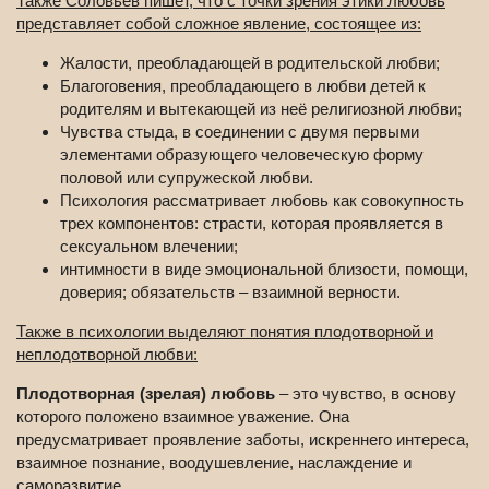
Также Соловьёв пишет, что с точки зрения этики любовь
представляет собой сложное явление, состоящее из:
Жалости, преобладающей в родительской любви;
Благоговения, преобладающего в любви детей к
родителям и вытекающей из неё религиозной любви;
Чувства стыда, в соединении с двумя первыми
элементами образующего человеческую форму
половой или супружеской любви.
Психология рассматривает любовь как совокупность
трех компонентов: страсти, которая проявляется в
сексуальном влечении;
интимности в виде эмоциональной близости, помощи,
доверия; обязательств – взаимной верности.
Также в психологии выделяют понятия плодотворной и
неплодотворной любви:
Плодотворная (зрелая) любовь
– это чувство, в основу
которого положено взаимное уважение. Она
предусматривает проявление заботы, искреннего интереса,
взаимное познание, воодушевление, наслаждение и
саморазвитие.