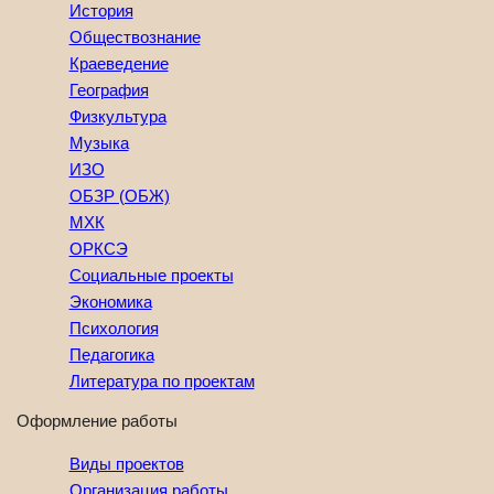
История
Обществознание
Краеведение
География
Физкультура
Музыка
ИЗО
ОБЗР (ОБЖ)
МХК
ОРКСЭ
Социальные проекты
Экономика
Психология
Педагогика
Литература по проектам
Оформление работы
Виды проектов
Организация работы