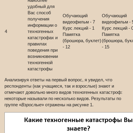
наиболее
удобный для
Вас способ
Обучающий
Обучающий
получения
видеофильм - 7
видеофильм - 
информации о
Курс лекций - 1
Курс лекций - 
4
техногенных
Памятка
Памятка
катастрофах и
(брошюра, буклет)
(брошюра, бук
правилах
- 12
- 15
поведения при
возникновении
техногенной
катастрофы
Анализируя ответы на первый вопрос, я увидел, что
респонденты (как учащиеся, так и взрослые) знают и
отмечают довольно много видов техногенных катастроф:
некоторые называли по несколько видов. Результаты по
группе «
Взрослые
» отражены на рисунке 1.