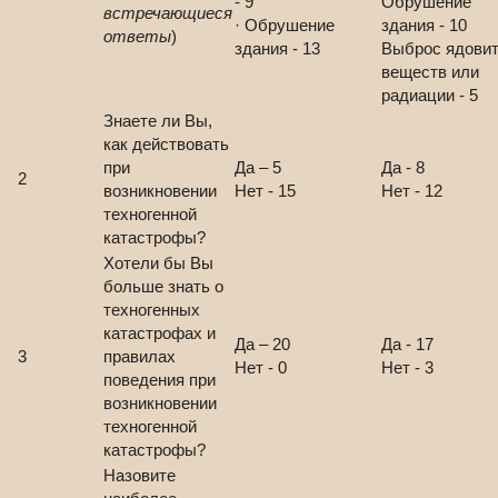
- 9
Обрушение
встречающиеся
· Обрушение
здания - 10
ответы
)
здания - 13
Выброс ядови
веществ или
радиации - 5
Знаете ли Вы,
как действовать
при
Да – 5
Да - 8
2
возникновении
Нет - 15
Нет - 12
техногенной
катастрофы?
Хотели бы Вы
больше знать о
техногенных
катастрофах и
Да – 20
Да - 17
3
правилах
Нет - 0
Нет - 3
поведения при
возникновении
техногенной
катастрофы?
Назовите