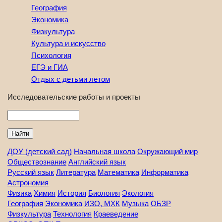
География
Экономика
Физкультура
Культура и искусство
Психология
ЕГЭ и ГИА
Отдых с детьми летом
Исследовательские работы и проекты
Найти
ДОУ (детский сад)
Начальная школа
Окружающий мир
Обществознание
Английский язык
Русский язык
Литература
Математика
Информатика
Астрономия
Физика
Химия
История
Биология
Экология
География
Экономика
ИЗО, МХК
Музыка
ОБЗР
Физкультура
Технология
Краеведение