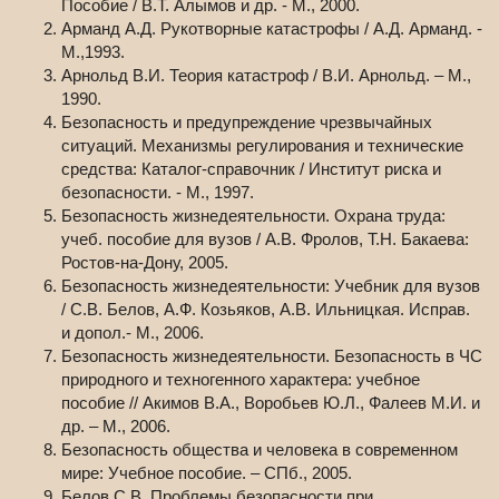
Пособие / В.Т. Алымов и др. - М., 2000.
Арманд А.Д. Рукотворные катастрофы / А.Д. Арманд. -
М.,1993.
Арнольд В.И. Теория катастроф / В.И. Арнольд. – М.,
1990.
Безопасность и предупреждение чрезвычайных
ситуаций. Механизмы регулирования и технические
средства: Каталог-справочник / Институт риска и
безопасности. - М., 1997.
Безопасность жизнедеятельности. Охрана труда:
учеб. пособие для вузов / А.В. Фролов, Т.Н. Бакаева:
Ростов-на-Дону, 2005.
Безопасность жизнедеятельности: Учебник для вузов
/ С.В. Белов, А.Ф. Козьяков, А.В. Ильницкая. Исправ.
и допол.- М., 2006.
Безопасность жизнедеятельности. Безопасность в ЧС
природного и техногенного характера: учебное
пособие // Акимов В.А., Воробьев Ю.Л., Фалеев М.И. и
др. – М., 2006.
Безопасность общества и человека в современном
мире: Учебное пособие. – СПб., 2005.
Белов С.В. Проблемы безопасности при