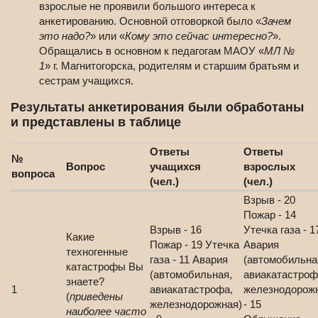
взрослые не проявили большого интереса к
анкетированию. Основной отговоркой было «
Зачем
это надо?
» или «
Кому это сейчас интересно?
».
Обращались в основном к педагогам МАОУ «
МЛ №
1
» г. Магнитогорска, родителям и старшим братьям и
сестрам учащихся.
Результаты анкетирования были обработаны
и представлены в таблице
Ответы
Ответы
№
Вопрос
учащихся
взрослых
вопроса
(чел.)
(чел.)
Взрыв - 20
Пожар - 14
Взрыв - 16
Утечка газа - 1
Какие
Пожар - 19 Утечка
Авария
техногенные
газа - 11 Авария
(автомобильна
катастрофы Вы
(автомобильная,
авиакатастроф
знаете?
1
авиакатастрофа,
железнодорож
(
приведены
железнодорожная)
- 15
наиболее часто