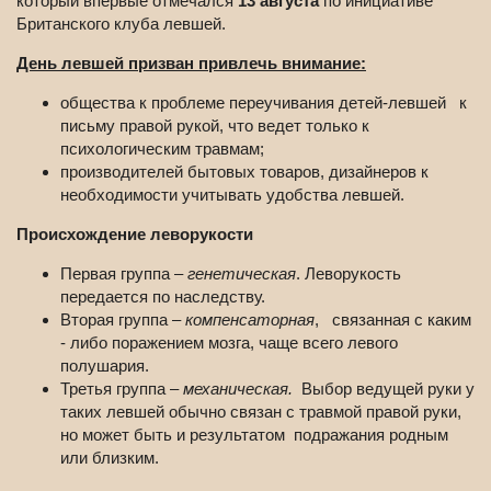
который впервые отмечался
13 августа
по инициативе
Британского клуба левшей.
День левшей призван привлечь внимание:
общества к проблеме переучивания детей-левшей к
письму правой рукой, что ведет только к
психологическим травмам;
производителей бытовых товаров, дизайнеров к
необходимости учитывать удобства левшей.
Происхождение леворукости
Первая группа –
генетическая
. Леворукость
передается по наследству.
Вторая группа –
компенсаторная
, связанная с каким
- либо поражением мозга, чаще всего левого
полушария.
Третья группа –
механическая.
Выбор ведущей руки у
таких левшей обычно связан с травмой правой руки,
но может быть и результатом подражания родным
или близким.