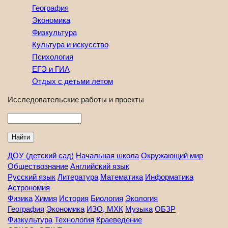
География
Экономика
Физкультура
Культура и искусство
Психология
ЕГЭ и ГИА
Отдых с детьми летом
Исследовательские работы и проекты
Найти
ДОУ (детский сад)
Начальная школа
Окружающий мир
Обществознание
Английский язык
Русский язык
Литература
Математика
Информатика
Астрономия
Физика
Химия
История
Биология
Экология
География
Экономика
ИЗО, МХК
Музыка
ОБЗР
Физкультура
Технология
Краеведение