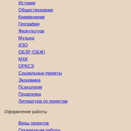
История
Обществознание
Краеведение
География
Физкультура
Музыка
ИЗО
ОБЗР (ОБЖ)
МХК
ОРКСЭ
Социальные проекты
Экономика
Психология
Педагогика
Литература по проектам
Оформление работы
Виды проектов
Организация работы