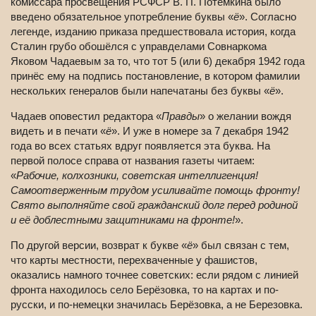
комиссара просвещения РСФСР В. П. Потёмкина было
введено обязательное употребление буквы «
ё
». Согласно
легенде, изданию приказа предшествовала история, когда
Сталин грубо обошёлся с управделами Совнаркома
Яковом Чадаевым за то, что тот 5 (или 6) декабря 1942 года
принёс ему на подпись постановление, в котором фамилии
нескольких генералов были напечатаны без буквы «
ё
».
Чадаев оповестил редактора «
Правды
» о желании вождя
видеть и в печати «
ё
». И уже в номере за 7 декабря 1942
года во всех статьях вдруг появляется эта буква. На
первой полосе справа от названия газеты читаем:
«
Рабочие, колхозники, советская интеллигенция!
Самоотверженным трудом усиливайте помощь фронту!
Свято выполняйте свой гражданский долг перед родиной
и её доблестными защитниками на фронте!
».
По другой версии, возврат к букве «
ё
» был связан с тем,
что карты местности, перехваченные у фашистов,
оказались намного точнее советских: если рядом с линией
фронта находилось село Берёзовка, то на картах и по-
русски, и по-немецки значилась Берёзовка, а не Березовка.