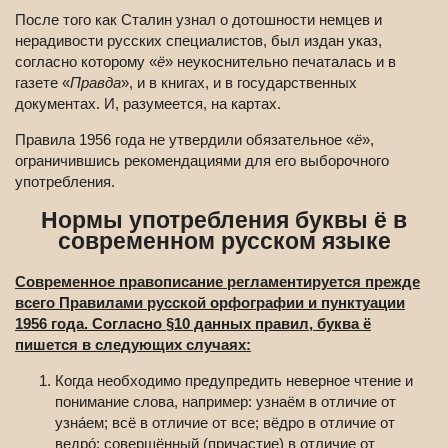
После того как Сталин узнал о дотошности немцев и
нерадивости русских специалистов, был издан указ,
согласно которому «
ё
» неукоснительно печаталась и в
газете «
Правда
», и в книгах, и в государственных
документах. И, разумеется, на картах.
Правила 1956 года не утвердили обязательное «
ё
»,
ограничившись рекомендациями для его выборочного
употребления.
Нормы употребления буквы ё в
современном русском языке
Современное правописание регламентируется прежде
всего Правилами русской орфографии и пунктуации
1956 года. Согласно §10 данных правил, буква ё
пишется в следующих случаях:
Когда необходимо предупредить неверное чтение и
понимание слова, например: узнаём в отличие от
узна́ем; всё в отличие от все; вёдро в отличие от
ведрó; совершённый (причастие) в отличие от