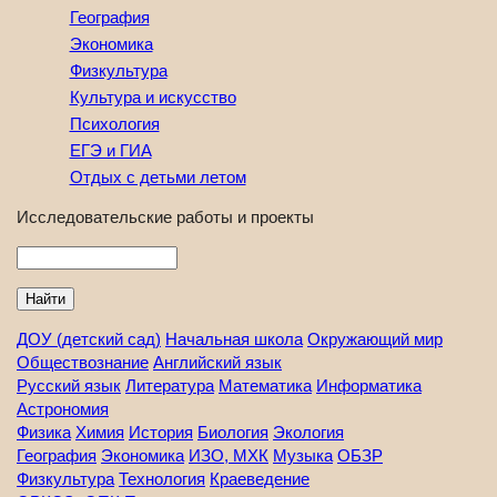
География
Экономика
Физкультура
Культура и искусство
Психология
ЕГЭ и ГИА
Отдых с детьми летом
Исследовательские работы и проекты
Найти
ДОУ (детский сад)
Начальная школа
Окружающий мир
Обществознание
Английский язык
Русский язык
Литература
Математика
Информатика
Астрономия
Физика
Химия
История
Биология
Экология
География
Экономика
ИЗО, МХК
Музыка
ОБЗР
Физкультура
Технология
Краеведение