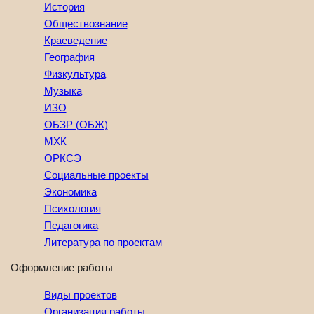
История
Обществознание
Краеведение
География
Физкультура
Музыка
ИЗО
ОБЗР (ОБЖ)
МХК
ОРКСЭ
Социальные проекты
Экономика
Психология
Педагогика
Литература по проектам
Оформление работы
Виды проектов
Организация работы