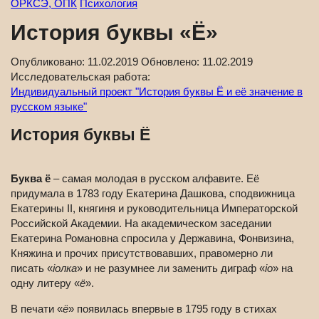
ОРКСЭ, ОПК
Психология
История буквы «Ё»
Опубликовано:
11.02.2019
Обновлено:
11.02.2019
Исследовательская работа:
Индивидуальный проект "История буквы Ё и её значение в
русском языке"
История буквы Ё
Буква ё
– самая молодая в русском алфавите. Её
придумала в 1783 году Екатерина Дашкова, сподвижница
Екатерины II, княгиня и руководительница Императорской
Российской Академии. На академическом заседании
Екатерина Романовна спросила у Державина, Фонвизина,
Княжина и прочих присутствовавших, правомерно ли
писать «
iолка
» и не разумнее ли заменить диграф «
iо
» на
одну литеру «
ё
».
В печати «
ё
» появилась впервые в 1795 году в стихах