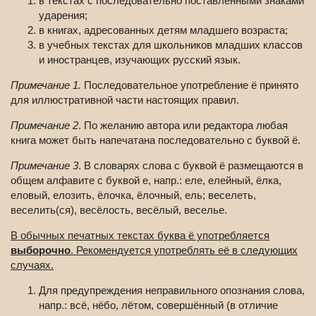
в текстах с последовательно поставленными знаками
ударения;
в книгах, адресованных детям младшего возраста;
в учебных текстах для школьников младших классов
и иностранцев, изучающих русский язык.
Примечание 1.
Последовательное употребление ё принято
для иллюстративной части настоящих правил.
Примечание 2
. По желанию автора или редактора любая
книга может быть напечатана последовательно с буквой ё.
Примечание 3
. В словарях слова с буквой ё размещаются в
общем алфавите с буквой е, напр.: еле, елейный, ёлка,
еловый, елозить, ёлочка, ёлочный, ель; веселеть,
веселить(ся), весёлость, весёлый, веселье.
В обычных печатных текстах буква ё употребляется
выборочно
. Рекомендуется употреблять её в следующих
случаях.
Для предупреждения неправильного опознания слова,
напр.: всё, нёбо, лётом, совершённый (в отличие