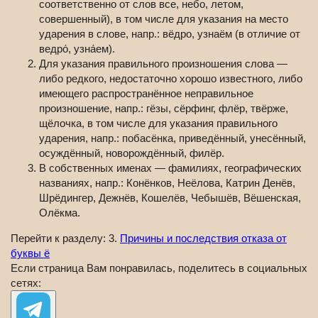
соответственно от слов все, небо, летом,
совершенный), в том числе для указания на место
ударения в слове, напр.: вёдро, узнаём (в отличие от
ведро́, узна́ем).
Для указания правильного произношения слова —
либо редкого, недостаточно хорошо известного, либо
имеющего распространённое неправильное
произношение, напр.: гёзы, сёрфинг, флёр, твёрже,
щёлочка, в том числе для указания правильного
ударения, напр.: побасёнка, приведённый, унесённый,
осуждённый, новорождённый, филёр.
В собственных именах — фамилиях, географических
названиях, напр.: Конёнков, Неёлова, Катрин Денёв,
Шрёдингер, Дежнёв, Кошелёв, Чебышёв, Вёшенская,
Олёкма.
Перейти к разделу: 3.
Причины и последствия отказа от
буквы ё
Если страница Вам понравилась, поделитесь в социальных
сетях: