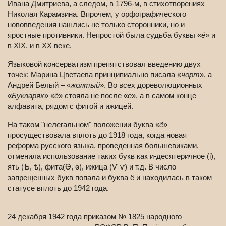
Ивана Дмитриева, а следом, в 1796-м, в стихотворениях
Николая Карамзина. Впрочем, у орфографического
нововведения нашлись не только сторонники, но и
яростные противники. Непростой была судьба буквы «
ё
» и
в XIX, и в ХХ веке.
Языковой консерватизм препятствовал введению двух
точек: Марина Цветаева принципиально писала «
чорт
», а
Андрей Белый – «
жолтый
». Во всех дореволюционных
«
Букварях
» «
ё
» стояла не после «
е
», а в самом конце
алфавита, рядом с фитой и ижицей.
На таком "нелегальном" положении буква «
ё
»
просуществовала вплоть до 1918 года, когда новая
реформа русского языка, проведенная большевиками,
отменила использование таких букв как и-десятеричное (i),
ять (Ѣ, ѣ), фита(Ѳ, ѳ), ижица (Ѵ ѵ) и т.д. В число
запрещенных букв попала и буква ё и находилась в таком
статусе вплоть до 1942 года.
24 декабря 1942 года приказом № 1825 народного