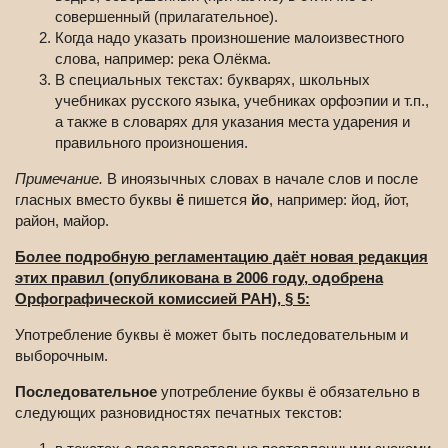
совершенный (прилагательное).
Когда надо указать произношение малоизвестного
слова, например: река Олёкма.
В специальных текстах: букварях, школьных
учебниках русского языка, учебниках орфоэпии и т.п.,
а также в словарях для указания места ударения и
правильного произношения.
Примечание.
В иноязычных словах в начале слов и после
гласных вместо буквы
ё
пишется
йо
, например: йод, йот,
район, майор.
Более подробную регламентацию даёт новая редакция
этих правил (опубликована в 2006 году, одобрена
Орфографической комиссией РАН), § 5:
Употребление буквы ё может быть последовательным и
выборочным.
Последовательное
употребление буквы ё обязательно в
следующих разновидностях печатных текстов: