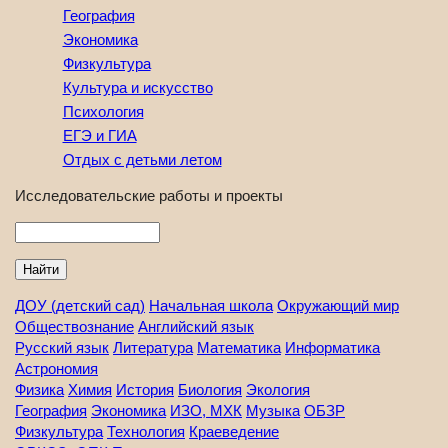
География
Экономика
Физкультура
Культура и искусство
Психология
ЕГЭ и ГИА
Отдых с детьми летом
Исследовательские работы и проекты
Найти
ДОУ (детский сад)
Начальная школа
Окружающий мир
Обществознание
Английский язык
Русский язык
Литература
Математика
Информатика
Астрономия
Физика
Химия
История
Биология
Экология
География
Экономика
ИЗО, МХК
Музыка
ОБЗР
Физкультура
Технология
Краеведение