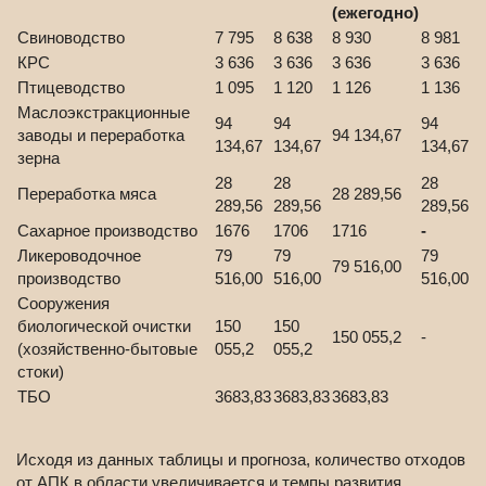
(ежегодно)
Свиноводство
7 795
8 638
8 930
8 981
КРС
3 636
3 636
3 636
3 636
Птицеводство
1 095
1 120
1 126
1 136
Маслоэкстракционные
94
94
94
заводы и переработка
94 134,67
134,67
134,67
134,67
зерна
28
28
28
Переработка мяса
28 289,56
289,56
289,56
289,56
Сахарное производство
1676
1706
1716
-
Ликероводочное
79
79
79
79 516,00
производство
516,00
516,00
516,00
Сооружения
биологической очистки
150
150
150 055,2
-
(хозяйственно-бытовые
055,2
055,2
стоки)
ТБО
3683,83
3683,83
3683,83
Исходя из данных таблицы и прогноза, количество отходов
от АПК в области увеличивается и темпы развития