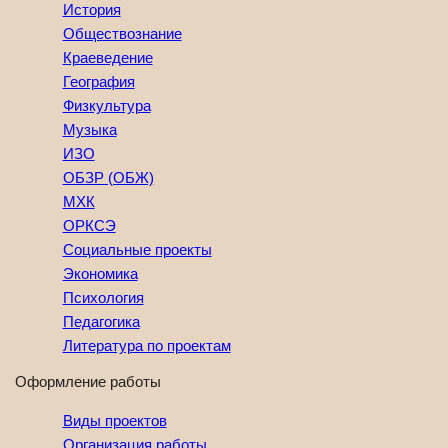
История
Обществознание
Краеведение
География
Физкультура
Музыка
ИЗО
ОБЗР (ОБЖ)
МХК
ОРКСЭ
Социальные проекты
Экономика
Психология
Педагогика
Литература по проектам
Оформление работы
Виды проектов
Организация работы