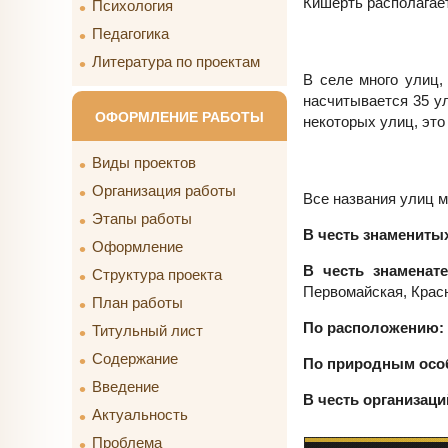
Кишерть располагаетс
Психология
Педагогика
Литература по проектам
В селе много улиц,
насчитывается 35 у
ОФОРМЛЕНИЕ РАБОТЫ
некоторых улиц, это
Виды проектов
Организация работы
Все названия улиц м
Этапы работы
В честь знамениты
Оформление
В честь знаменат
Структура проекта
Первомайская, Красн
План работы
По расположению:
Титульный лист
Содержание
По природным осо
Введение
В честь организаци
Актуальность
Проблема