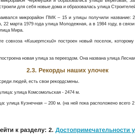
 микрорайон Черемушки и образовались улицы Береговая, За
строили для себя новые дома и образовалась улица Строителей
раивался микрорайон ПМК – 15 и улицы получили название: 2
 22 марта 1979 года улица Молодежная, а в 1984 году, в связ
лица Мира.
те совхоза «
Кишертский
» построен новый поселок, которому
 построена новая улица за переездом. Она названа улица Лесна
2.3. Рекорды наших улочек
 среди людей, есть свои рекордсмены.
лица: улица Комсомольская - 2474 м.
а: улица Кузнечная – 200 м. (на ней пока расположено всего 2
ейти к разделу: 2.
Достопримечательности 