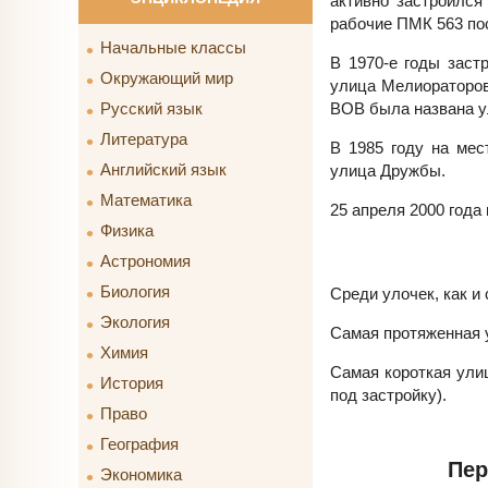
активно застроился
рабочие ПМК 563 по
Начальные классы
В 1970-е годы заст
Окружающий мир
улица Мелиораторов,
ВОВ была названа у
Русский язык
Литература
В 1985 году на мес
Английский язык
улица Дружбы.
Математика
25 апреля 2000 года
Физика
Астрономия
Биология
Среди улочек, как и
Экология
Самая протяженная у
Химия
Самая короткая улиц
История
под застройку).
Право
География
Пер
Экономика