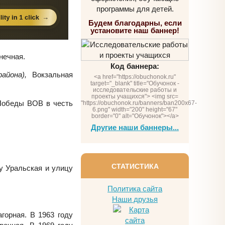
программы для детей.
Будем благодарны, если
установите наш баннер!
нечная.
Код баннера:
айона),
Вокзальная
<a href="https://obuchonok.ru"
target="_blank" title="Обучонок -
исследовательские работы и
проекты учащихся"> <img src=
 Победы ВОВ в честь
"https://obuchonok.ru/banners/ban200x67-
6.png" width="200" height="67"
border="0" alt="Обучонок"></a>
Другие наши баннеры...
СТАТИСТИКА
у Уральская и улицу
Политика сайта
Наши друзья
горная. В 1963 году