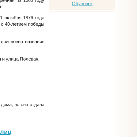
речная. В 1969 году
.
1 октября 1976 года
и с 40-летием победы
 присвоено название
я и улица Полевая.
 дома, но она отдана
улиц