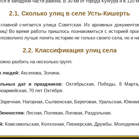
я в западной части района. В 30 км от города Кунгура и в 120 к
2.1. Сколько улиц в селе Усть-Кишерть
 главной считается улица Советская. Из архивных документов
лиц! Во время работы пришлось познакомиться с историей про
 позволило лучше понять историю не только своего села, но и н
2.2. Классификация улиц села
ожно разбить на несколько групп:
х людей:
Аксенова, Золина.
ельных дат и праздников:
Октябрьская, Победы, 8 Марта
оармейская, 70 лет Октября.
Заречная, Нагорная, Сылвенская, Береговая, Уральская, Южная
бенностям
: Лесная, Полевая, Логовая, Раздольная.
й:
Комсомольская, Колхозная, Пионерская, Дружбы. Молодежна