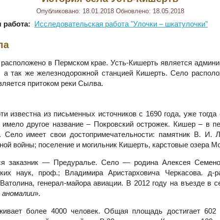
Опубликовано:
18.01.2018
Обновлено:
18.05.2018
 работа:
Исследовательская работа "Улочки – шкатулочки"
ла
расположено в Пермском крае. Усть-Кишерть является админ
, а так же железнодорожной станцией Кишерть. Село располо
вляется притоком реки Сылва.
и известна из письменных источников с 1690 года, уже тогда 
 имело другое название – Покровский острожек. Кишер – в пе
. Село имеет свои достопримечательности: памятник В. И. 
ной войны; поселение и могильник Кишерть, карстовые озера М
ся заказник — Предуралье. Село — родина Алексея Семено
ких наук, проф.; Владимира Аристарховича Черкасова. д-р
Ватолина, генерал-майора авиации. В 2012 году на въезде в с
 аномалии
».
живает более 4000 человек. Общая площадь достигает 602 г