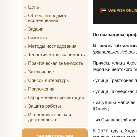
Цель
Объект и предмет
исследования
Задачи
По названиям проф
Гипотеза
В честь объектов
Методы исследования
(расположен ж/д вокз
Теоретическая значимость
Причём, улица Аксе
Практическая значимость
героя Кишертского р
Заключение
- улица Тракторная 
Список литературы
Приложения
- улица Пионерская 
Оформление презентации
- из улицы Рабочая
Защита работы
Южная;
Исследовательская
деятельность
- из Сылвенской ул
В 1977 году д.Худя
ЭНЦИКЛОПЕДИЯ