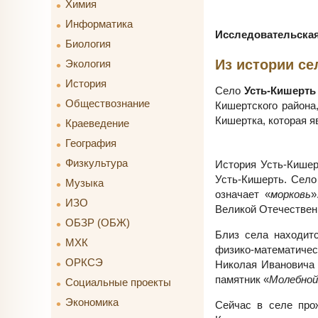
Химия
Информатика
Исследовательская
Биология
Из истории се
Экология
История
Село
Усть-Кишерть
Обществознание
Кишертского района
Кишертка, которая я
Краеведение
География
Физкультура
История Усть-Кишерт
Усть-Кишерть. Село
Музыка
означает «
морковь
»
ИЗО
Великой Отечествен
ОБЗР (ОБЖ)
Близ села находит
МХК
физико-математичес
ОРКСЭ
Николая Ивановича 
памятник «
Молебной
Социальные проекты
Экономика
Сейчас в селе про