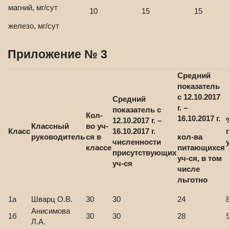
магний, мг/сут
10
15
15
железо, мг/сут
Приложение № 3
Средний
показатель
с 12.10.2017
Средний
г. –
показатель с
Кол-
16.10.2017 г.
12.10.2017 г. –
Классный
во уч-
Класс
16.10.2017 г.
руководитель
ся в
кол-ва
численности
классе
питающихся
присутствующих
уч-ся, в том
уч-ся
числе
льготно
1а
Шварц О.В.
30
30
24
Анисимова
1б
30
30
28
Л.А.