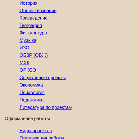
История
Обществознание
Краеведение
География
Физкультура
Музыка
ИЗО
ОБЗР (ОБЖ)
МХК
ОРКСЭ
Социальные проекты
Экономика
Психология
Педагогика
Литература по проектам
Оформление работы
Виды проектов
Организация работы