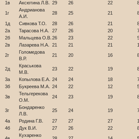
1в
Аксютина Л.В.
29
26
22
Андрианова
1г
28
25
21
А.И.
1д
Сивкова Т.О.
28
26
21
2а
Тарасова Н.А.
27
26
20
2б
Мальцева О.В.
26
23
22
2в
Лазарева Н.А.
21
21
21
Голомедова
2г
21
20
16
В.Р.
Краськова
2д
23
22
19
М.В.
3а
Копылова Е.А.
24
24
18
3б
Букреева М.А.
24
22
12
Тельгерекова
3в
24
23
19
О.М.
Бондаренко
3г
25
24
19
Л.В.
4а
Родина Г.В.
27
27
27
4б
Дук В.И.
27
26
22
Кухаренко
4в
28
27
14