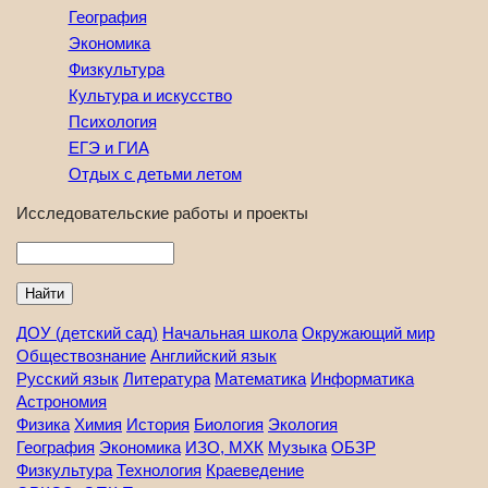
География
Экономика
Физкультура
Культура и искусство
Психология
ЕГЭ и ГИА
Отдых с детьми летом
Исследовательские работы и проекты
Найти
ДОУ (детский сад)
Начальная школа
Окружающий мир
Обществознание
Английский язык
Русский язык
Литература
Математика
Информатика
Астрономия
Физика
Химия
История
Биология
Экология
География
Экономика
ИЗО, МХК
Музыка
ОБЗР
Физкультура
Технология
Краеведение