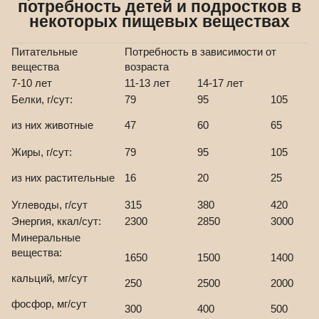
потребность детей и подростков в
некоторых пищевых веществах
Питательные
Потребность в зависимости от
вещества
возраста
7-10 лет
11-13 лет
14-17 лет
Белки, г/сут:
79
95
105
из них животные
47
60
65
Жиры, г/сут:
79
95
105
из них растительные
16
20
25
Углеводы, г/сут
315
380
420
Энергия, ккал/сут:
2300
2850
3000
Минеральные
вещества:
1650
1500
1400
кальций, мг/сут
250
2500
2000
фосфор, мг/сут
300
400
500