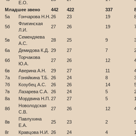
Е.О.
Младшее звено
442
422
337
5а
Гончарова Н.Н.
26
23
19
Флигинская
5б
27
26
19
Л.И.
Семендяева
5в
28
25
9
А.С.
6а
Демидова К.Д.
29
27
7
Торчакова
6б
27
26
12
Ю.А.
6в
Аверина А.Н.
29
27
11
7а
Гоняйкина Т.Б.
26
24
8
7б
Козубец А.С.
26
26
14
7в
Лазарева С.А.
26
24
5
8а
Мордвина Н.П.
27
27
5
Новолодская
8б
27
26
12
С.В.
Павлухина
8в
25
23
2
Е.А.
8г
Кравцова Н.И.
26
24
4