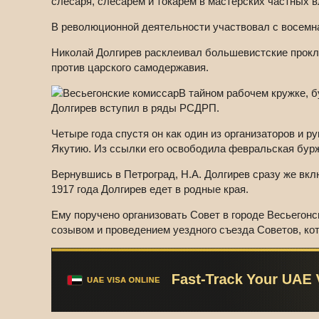
слесаря, слесарем и токарем в мастерских частных в
В революционной деятельности участвовал с восемна
Николай Долгирев расклеивал большевистские проклам
против царского самодержавия.
В тайном рабочем кружке, б
Долгирев вступил в ряды РСДРП.
Четыре года спустя он как один из организаторов и 
Якутию. Из ссылки его освободила февральская бур
Вернувшись в Петроград, Н.А. Долгирев сразу же вк
1917 года Долгирев едет в родные края.
Ему поручено организовать Совет в городе Весьегонс
созывом и проведением уездного съезда Советов, ко