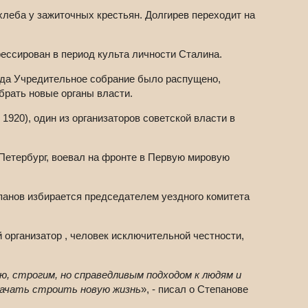
хлеба у зажиточных крестьян. Долгирев переходит на
рессирован в период культа личности Сталина.
гда Учредительное собрание было распущено,
брать новые органы власти.
1920), один из организаторов советской власти в
-Петербург, воевал на фронте в Первую мировую
панов избирается председателем уездного комитета
организатор , человек исключительной честности,
, строгим, но справедливым подходом к людям и
 начать строить новую жизнь
», - писал о Степанове