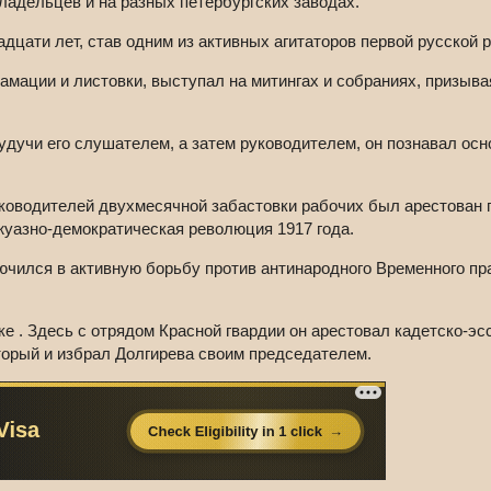
ладельцев и на разных петербургских заводах.
дцати лет, став одним из активных агитаторов первой русской 
ации и листовки, выступал на митингах и собраниях, призывая
удучи его слушателем, а затем руководителем, он познавал осн
руководителей двухмесячной забастовки рабочих был арестован 
жуазно-демократическая революция 1917 года.
лючился в активную борьбу против антинародного Временного п
ке . Здесь с отрядом Красной гвардии он арестовал кадетско-э
торый и избрал Долгирева своим председателем.