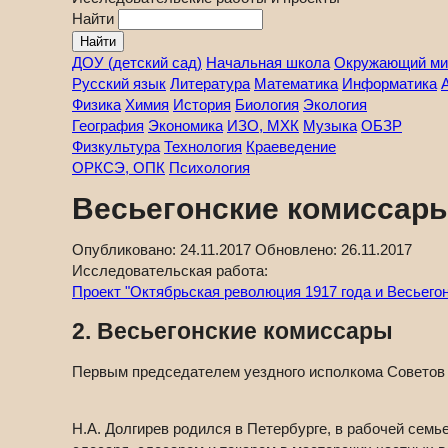
Найти
ДОУ (детский сад)
Начальная школа
Окружающий ми
Русский язык
Литература
Математика
Информатика
Физика
Химия
История
Биология
Экология
География
Экономика
ИЗО, МХК
Музыка
ОБЗР
Физкультура
Технология
Краеведение
ОРКСЭ, ОПК
Психология
Весьегонские комиссар
Опубликовано:
24.11.2017
Обновлено:
26.11.2017
Исследовательская работа:
Проект "Октябрьская революция 1917 года и Весьегон
2. Весьегонские комиссары
Первым председателем уездного исполкома Советов –
Н.А. Долгирев родился в Петербурге, в рабочей семь