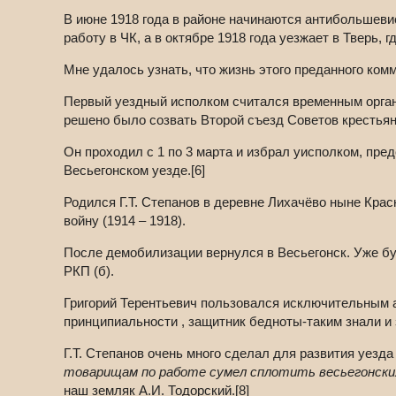
В июне 1918 года в районе начинаются антибольшевис
работу в ЧК, а в октябре 1918 года уезжает в Тверь,
Мне удалось узнать, что жизнь этого преданного ком
Первый уездный исполком считался временным орган
решено было созвать Второй съезд Советов крестьянс
Он проходил с 1 по 3 марта и избрал уисполком, пред
Весьегонском уезде.[6]
Родился Г.Т. Степанов в деревне Лихачёво ныне Крас
войну (1914 – 1918).
После демобилизации вернулся в Весьегонск. Уже бу
РКП (б).
Григорий Терентьевич пользовался исключительным а
принципиальности , защитник бедноты-таким знали и з
Г.Т. Степанов очень много сделал для развития уезд
товарищам по работе сумел сплотить весьегонских
наш земляк А.И. Тодорский.[8]