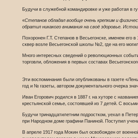
Будучи в служебной командировке и уже работая в гу
«
Степанов обладал вообще очень крепким и физичес
обратил никакого внимания на своё здоровье. Исто
Похоронен Г.Т. Степанов в Весьегонске, именем его в
сквер возле Весьегонской школы №2, где на его могил
Много интересных сведений о революционных события
торговли, обложения в первых составах Весьегонског
Эти воспоминания были опубликованы в газете «
Лени
год и № газеты, автором документального очерка знач
Иван Егорович родился в 1887 г. на хуторе с назван
крестьянской семье, состоявшей из 7 детей. С восьми
Будучи тринадцатилетним подростком, уехал в Петер
при Народном доме графини Паниной. Поступил учени
В апреле 1917 года Мокин был освобожден от военной