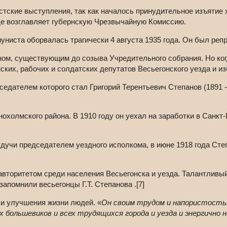
тские выступления, так как началось принудительное изъятие 
 где возглавляет губернскую Чрезвычайную Комиссию.
муниста оборвалась трагически 4 августа 1935 года. Он был реп
ом, существующим до созыва Учредительного собрания. Но ко
ких, рабочих и солдатских депутатов Весьегонского уезда и из
седателем которого стал Григорий Терентьевич Степанов (1891 - 
нохолмского района. В 1910 году он уехал на заработки в Санкт
дучи председателем уездного исполкома, в июне 1918 года Сте
вторитетом среди населения Весьегонска и уезда. Талантливый 
апомнили весьегонцы Г.Т. Степанова .[7]
а и улучшения жизни людей. «
Он своим трудом и напористостью
 большевиков и всех трудящихся города и уезда и энергично