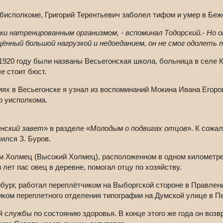
бисполкоме, Григорий Терентьевич заболел тифом и умер в Беже
ки натренированным организмом, - вспоминал Тодорский.- Но о
щённый большой нагрузкой и недоеданием, он не смог одолеть 
 1920 году были названы Весьегонская школа, больница в селе Ке
е стоит бюст.
х в Весьегонске я узнал из воспоминаний Мокина Ивана Егоров
о уисполкома.
нский завет
» в разделе «
Молодым о подвигах отцов
». К сожа
ился З. Буров.
ием Холмец (Высокий Холмец), расположенном в одном километре 
 лет пас овец в деревне, помогал отцу по хозяйству.
бург, работал переплётчиком на Выборгской стороне в Правлен
ком переплетного отделения типографии на Думской улице в Пе
 службы по состоянию здоровья. В конце этого же года он возв