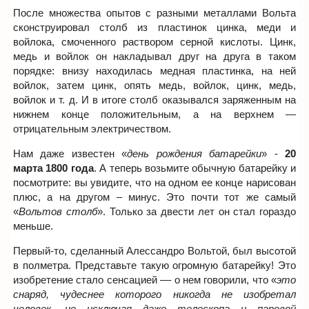
После множества опытов с разными металлами Вольта
сконструировал столб из пластинок цинка, меди и
войлока, смоченного раствором серной кислоты. Цинк,
медь и войлок он накладывал друг на друга в таком
порядке: внизу находилась медная пластинка, на ней
войлок, затем цинк, опять медь, войлок, цинк, медь,
войлок и т. д. И в итоге столб оказывался заряженным на
нижнем конце положительным, а на верхнем —
отрицательным электричеством.
Нам даже известен «
день рождения батарейки
» -
20
марта 1800 года
. А теперь возьмите обычную батарейку и
посмотрите: вы увидите, что на одном ее конце нарисован
плюс, а на другом – минус. Это почти тот же самый
«
Вольтов столб
». Только за двести лет он стал гораздо
меньше.
Первый-то, сделанный Алессандро Вольтой, был высотой
в полметра. Представьте такую огромную батарейку! Это
изобретение стало сенсацией –– о нем говорили, что «
это
снаряд, чудеснее которого никогда не изобретал
человек, не исключая даже телескопа и паровой