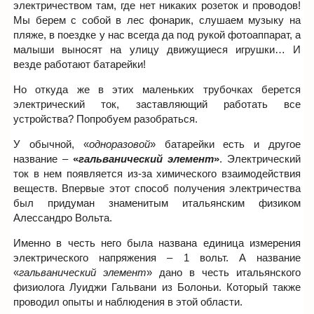
электричеством там, где нет никаких розеток и проводов!
Мы берем с собой в лес фонарик, слушаем музыку на
пляже, в поездке у нас всегда да под рукой фотоаппарат, а
малыши выносят на улицу движущиеся игрушки… И
везде работают батарейки!
Но откуда же в этих маленьких трубочках берется
электрический ток, заставляющий работать все
устройства? Попробуем разобраться.
У обычной, «
одноразовой
» батарейки есть и другое
название –
«
гальванический элемент
»
. Электрический
ток в нем появляется из-за химического взаимодействия
веществ. Впервые этот способ получения электричества
был придуман знаменитым итальянским физиком
Алессандро Вольта.
Именно в честь него была названа единица измерения
электрического напряжения – 1 вольт. А название
«
гальванический элемент
» дано в честь итальянского
физиолога Луиджи Гальвани из Болоньи. Который также
проводил опыты и наблюдения в этой области.