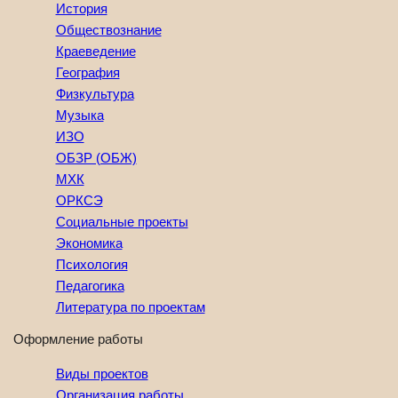
История
Обществознание
Краеведение
География
Физкультура
Музыка
ИЗО
ОБЗР (ОБЖ)
МХК
ОРКСЭ
Социальные проекты
Экономика
Психология
Педагогика
Литература по проектам
Оформление работы
Виды проектов
Организация работы