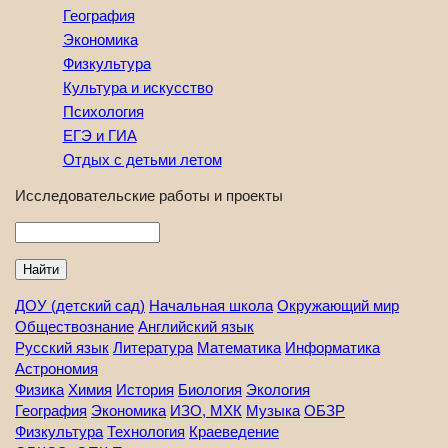
География
Экономика
Физкультура
Культура и искусство
Психология
ЕГЭ и ГИА
Отдых с детьми летом
Исследовательские работы и проекты
Найти
ДОУ (детский сад)
Начальная школа
Окружающий мир
Обществознание
Английский язык
Русский язык
Литература
Математика
Информатика
Астрономия
Физика
Химия
История
Биология
Экология
География
Экономика
ИЗО, МХК
Музыка
ОБЗР
Физкультура
Технология
Краеведение