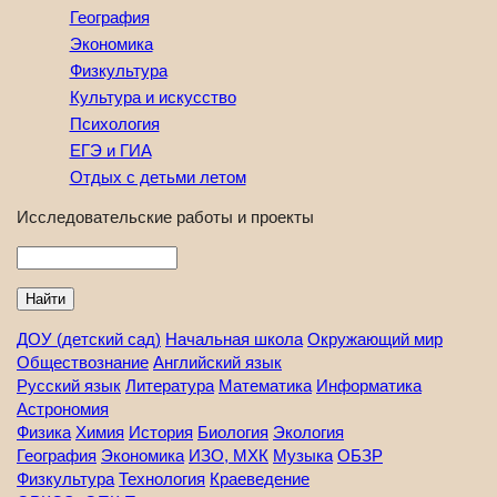
География
Экономика
Физкультура
Культура и искусство
Психология
ЕГЭ и ГИА
Отдых с детьми летом
Исследовательские работы и проекты
Найти
ДОУ (детский сад)
Начальная школа
Окружающий мир
Обществознание
Английский язык
Русский язык
Литература
Математика
Информатика
Астрономия
Физика
Химия
История
Биология
Экология
География
Экономика
ИЗО, МХК
Музыка
ОБЗР
Физкультура
Технология
Краеведение