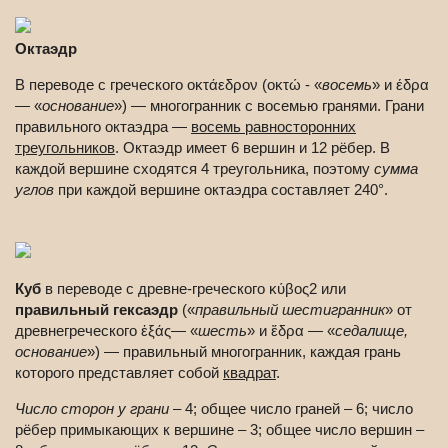
Октаэдр
В переводе с греческого οκτάεδρον (οκτώ - «
восемь
» и έδρα
— «
основание
») — многогранник с восемью гранями. Грани
правильного октаэдра —
восемь равносторонних
треугольников
. Октаэдр имеет 6 вершин и 12 рёбер. В
каждой вершине сходятся 4 треугольника, поэтому
сумма
углов
при каждой вершине октаэдра составляет 240°.
Куб
в переводе с древне-греческого κύβος2 или
правильный гексаэдр
(«
правильный шестигранник
» от
древнегреческого ἑξάς— «
шесть
» и ἕδρα — «
седалище,
основание
») — правильный многогранник, каждая грань
которого представляет собой
квадрат
.
Число сторон у грани
– 4; общее число граней – 6; число
рёбер примыкающих к вершине – 3; общее число вершин –