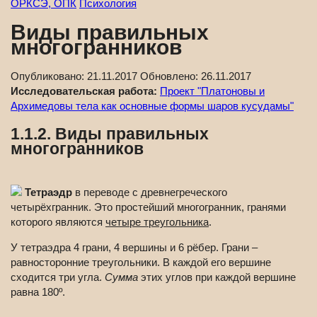
ОРКСЭ, ОПК
Психология
Виды правильных
многогранников
Опубликовано:
21.11.2017
Обновлено:
26.11.2017
Исследовательская работа:
Проект "Платоновы и
Архимедовы тела как основные формы шаров кусудамы"
1.1.2. Виды правильных
многогранников
Тетраэдр
в переводе с древнегреческого
четырёхгранник. Это простейший многогранник, гранями
которого являются
четыре треугольника
.
У тетраэдра 4 грани, 4 вершины и 6 рёбер. Грани –
равносторонние треугольники. В каждой его вершине
сходится три угла.
Сумма
этих углов при каждой вершине
равна 180º.