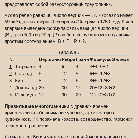
представляет собой равносторонний треугольник.
Число ребер равно 30, число вершин — 12. Икосаэдр имеет
59 звёздчатых форм. Леонардом Эйлером в 1750 году была
впервые выведена формула связывающая число вершин
(В), граней (Г) и рёбер (Р) любого выпуклого многогранника
простым соотношением: В + Г = Р + 2.
Таблица 1
№
Вершины
Ребра
Грани
Формула Эйлера
1
Тетраэдр
4
6
4
4+4=6+2
2
Октаэдр
6
12
8
6+8=12+2
3
Куб
8
12
6
8+6=12+2
4
Додэкаэдр
20
30
12
20+12=30+2
5
Икосаэдр
12
30
20
12+20=30+2
Правильные многогранники
с древних времен
привлекали к себе внимание ученых, архитекторов,
художников. Их поражала красота, совершенство, гармония
этих многогранников.
Леонардо да Винчи увлекался теорией многогранников и