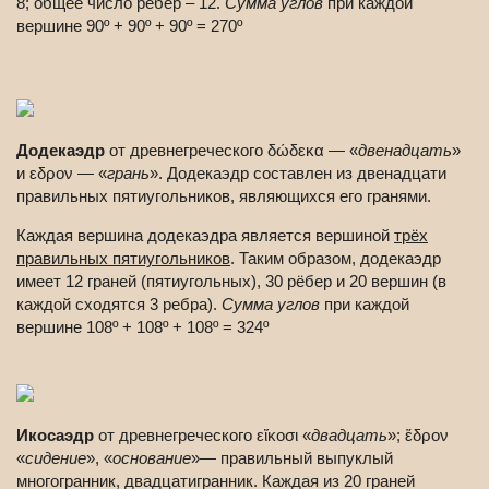
8; общее число рёбер – 12.
Сумма углов
при каждой
вершине 90º + 90º + 90º = 270º
Додекаэдр
от древнегреческого δώδεκα — «
двенадцать
»
и εδρον — «
грань
». Додекаэдр составлен из двенадцати
правильных пятиугольников, являющихся его гранями.
Каждая вершина додекаэдра является вершиной
трёх
правильных пятиугольников
. Таким образом, додекаэдр
имеет 12 граней (пятиугольных), 30 рёбер и 20 вершин (в
каждой сходятся 3 ребра).
Сумма углов
при каждой
вершине 108º + 108º + 108º = 324º
Икосаэдр
от древнегреческого εἴκοσι «
двадцать
»; ἕδρον
«
сидение
», «
основание
»— правильный выпуклый
многогранник, двадцатигранник. Каждая из 20 граней