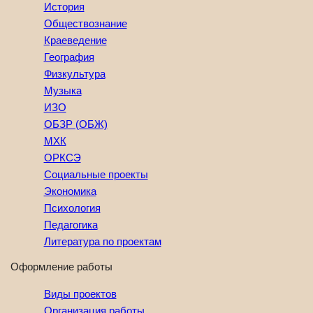
История
Обществознание
Краеведение
География
Физкультура
Музыка
ИЗО
ОБЗР (ОБЖ)
МХК
ОРКСЭ
Социальные проекты
Экономика
Психология
Педагогика
Литература по проектам
Оформление работы
Виды проектов
Организация работы